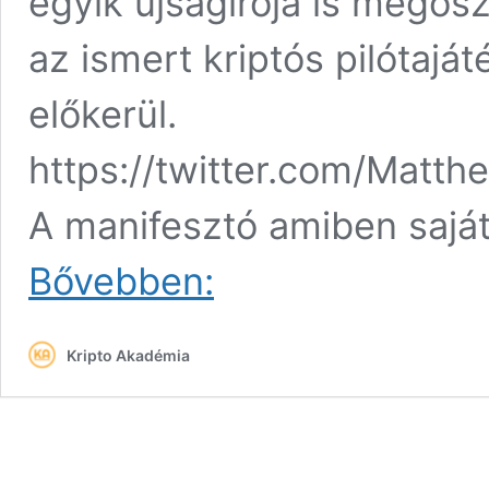
egyik újságírója is megosz
az ismert kriptós pilótaját
előkerül.
https://twitter.com/Mat
A manifesztó amiben saját
Kriptopénz
Bővebben:
befektetésből
szerezhette
pénzét
Kripto Akadémia
az
egyik
új-
zélandi
terrorista