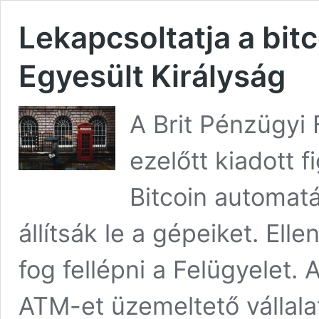
Lekapcsoltatja a bit
Egyesült Királyság
A Brit Pénzügyi 
ezelőtt kiadott 
Bitcoin automat
állítsák le a gépeiket. El
fog fellépni a Felügyelet.
ATM-et üzemeltető vállal