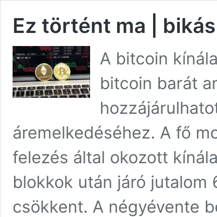
Ez történt ma | biká
A bitcoin kínál
bitcoin barát a
hozzájárulhato
áremelkedéséhez. A fő mo
felezés által okozott kínál
blokkok után járó jutalom
csökkent. A négyévente b