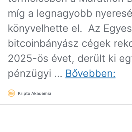
míg a legnagyobb nyereség
könyvelhette el. Az Egye
bitcoinbányász cégek reko
2025-ös évet, derült ki eg
Rekordn
pénzügyi …
Bővebben:
értek
el
a
Kripto Akadémia
bitcoin