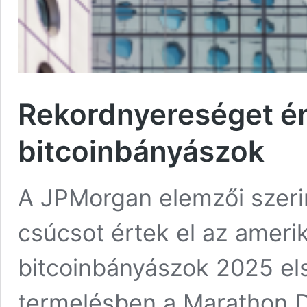
Rekordnyereséget ér
bitcoinbányászok
A JPMorgan elemzői szeri
csúcsot értek el az ameri
bitcoinbányászok 2025 el
termelésben a Marathon Di