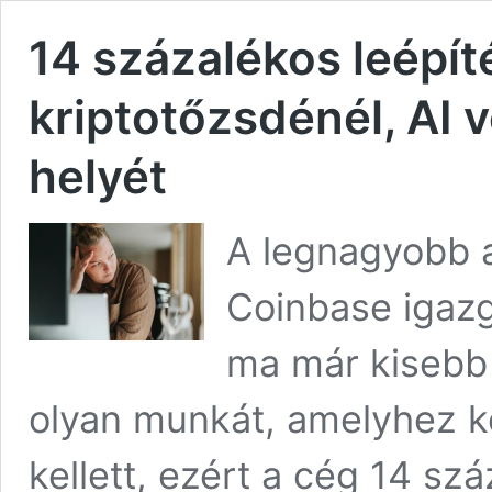
14 százalékos leépít
kriptotőzsdénél, AI 
helyét
A legnagyobb a
Coinbase igazg
ma már kisebb 
olyan munkát, amelyhez 
kellett, ezért a cég 14 szá