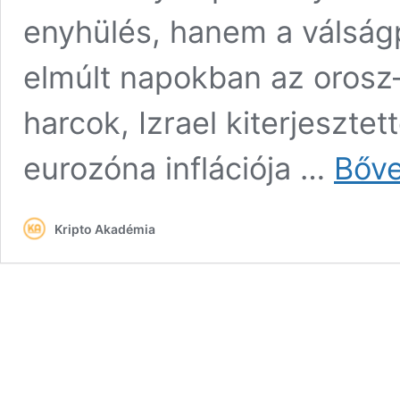
enyhülés, hanem a válságp
elmúlt napokban az orosz–
harcok, Izrael kiterjeszte
eurozóna inflációja …
Bőv
Kripto Akadémia