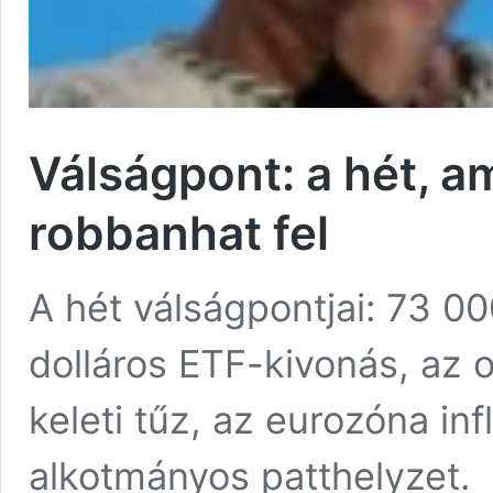
Válságpont: a hét, 
robbanhat fel
A hét válságpontjai: 73 000
dolláros ETF-kivonás, az 
keleti tűz, az eurozóna in
alkotmányos patthelyzet.