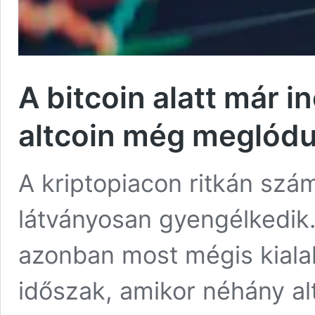
A bitcoin alatt már i
altcoin még meglódu
A kriptopiacon ritkán számí
látványosan gyengélkedik.
azonban most mégis kiala
időszak, amikor néhány al