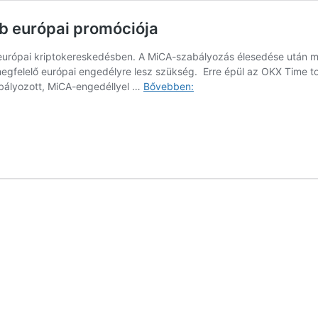
bb európai promóciója
az európai kriptokereskedésben. A MiCA-szabályozás élesedése után m
egfelelő európai engedélyre lesz szükség. Erre épül az OKX Time to
Time
zabályozott, MiCA-engedéllyel …
Bővebben:
to
Switch:
indul
az
OKX
legnagyobb
európai
promóciója