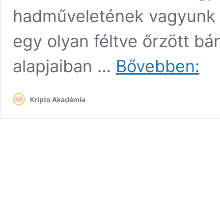
hadműveletének vagyunk 
egy olyan féltve őrzött bán
Menny
alapjaiban …
Bővebben:
kerül
egy
bitcoi
Kripto Akadémia
előállí