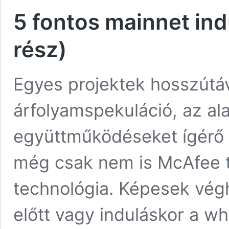
5 fontos mainnet ind
rész)
Egyes projektek hosszútá
árfolyamspekuláció, az al
együttműködéseket ígérő 
még csak nem is McAfee tw
technológia. Képesek végh
előtt vagy induláskor a w