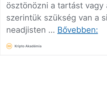
ösztönözni a tartást vagy
szerintük szükség van a si
5
neadjisten …
Bővebben:
fonto
mainn
indul
Kripto Akadémia
május
júniu
(2.
rész)