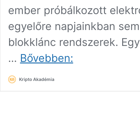
ember próbálkozott elektro
egyelőre napjainkban sem
blokklánc rendszerek. Egye
Joseph
…
Bővebben:
Lubin:
10-
20
Kripto Akadémia
év,
és
a
világgazdaság
nagy
része
blokkláncon
lesz