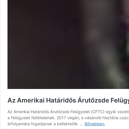
Az Amerikai Határidős Árutőzsde Felüg
Az Amerikai Határidős Árutőzsde Felügyelet (CFTC) egyik vezető
a Felügyelet feltételeinek. 2017 végén, a vásárolói hisztéria cs
Az
árfolyamára fogadjanak a befektetők. …
Bővebben: