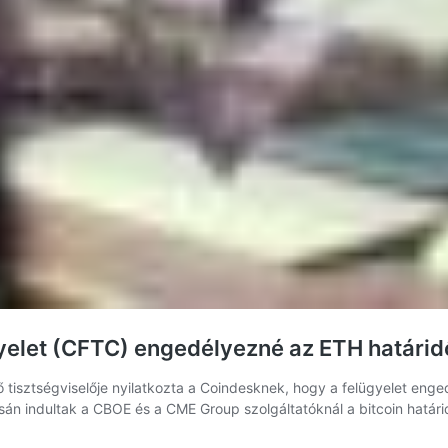
yelet (CFTC) engedélyezné az ETH határid
 tisztségviselője nyilatkozta a Coindesknek, hogy a felügyelet eng
úcsán indultak a CBOE és a CME Group szolgáltatóknál a bitcoin határ