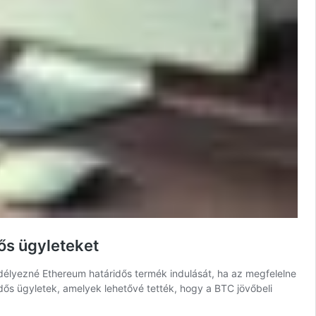
ős ügyleteket
edélyezné Ethereum határidős termék indulását, ha az megfelelne
idős ügyletek, amelyek lehetővé tették, hogy a BTC jövőbeli