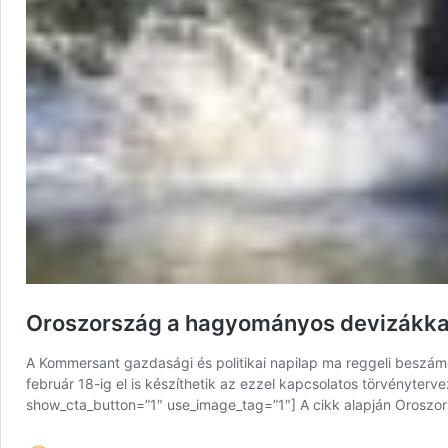
Oroszország a hagyományos devizákkal 
A Kommersant gazdasági és politikai napilap ma reggeli beszámo
február 18-ig el is készíthetik az ezzel kapcsolatos törvényter
show_cta_button=”1″ use_image_tag=”1″] A cikk alapján Oroszo