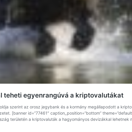
teheti egyenrangúvá a kriptovalutákat
lója szerint az orosz jegybank és a kormány megállapodott a kript
vezetet. [banner id=”77461″ caption_position=”bottom” theme=”defaul
rszág területén a kriptovaluták a hagyományos devizákkal lehetne