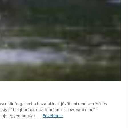
ovaluták forgalomba hozatalának jövőbeni rendszeréről és
t_style” height=”auto” width=”auto” show_caption=”1″
Oroszország
k majd egyenrangúak. …
Bővebben:
a
hagyományos