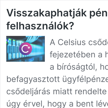
Visszakaphatják pénz
felhasználók?
A Celsius csőd
fejezetében a 
a bíróságtól, 
befagyasztott ügyfélpénze
csődeljárás miatt rendelte 
úgy érvel, hogy a bent lévő