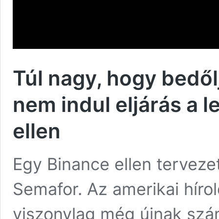
Túl nagy, hogy bedőlj
nem indul eljárás a 
ellen
Egy Binance ellen tervezett
Semafor. Az amerikai hírol
viszonylag még újnak szám