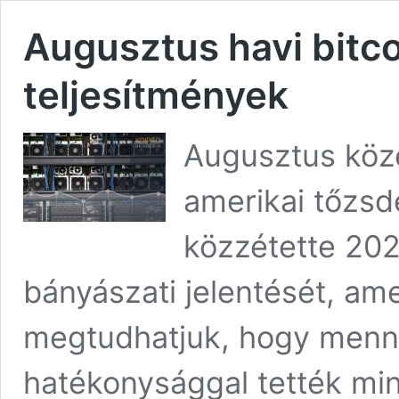
Augusztus havi bitc
teljesítmények
Augusztus köz
amerikai tőzsd
közzétette 2023
bányászati jelentését, am
megtudhatjuk, hogy menny
hatékonysággal tették mi