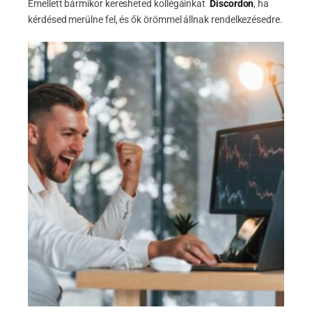
Emellett bármikor keresheted kollégáinkat
Discordon
, ha
kérdésed merülne fel, és ők örömmel állnak rendelkezésedre.