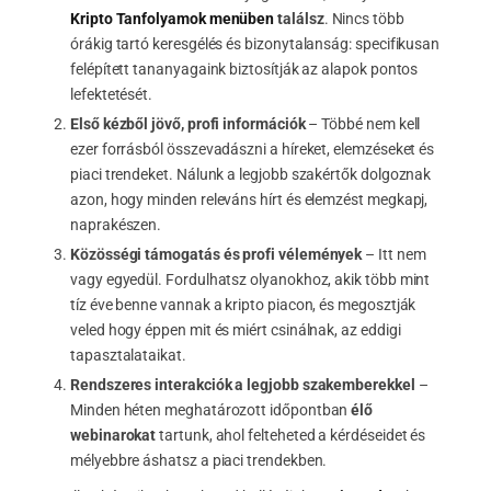
Kripto Tanfolyamok menüben
találsz
. Nincs több
órákig tartó keresgélés és bizonytalanság: specifikusan
felépített tananyagaink biztosítják az alapok pontos
lefektetését.
Első kézből jövő, profi információk
– Többé nem kell
ezer forrásból összevadászni a híreket, elemzéseket és
piaci trendeket. Nálunk a legjobb szakértők dolgoznak
azon, hogy minden releváns hírt és elemzést megkapj,
naprakészen.
Közösségi támogatás és profi vélemények
– Itt nem
vagy egyedül. Fordulhatsz olyanokhoz, akik több mint
tíz éve benne vannak a kripto piacon, és megosztják
veled hogy éppen mit és miért csinálnak, az eddigi
tapasztalataikat.
Rendszeres interakciók a legjobb szakemberekkel
–
Minden héten meghatározott időpontban
élő
webinarokat
tartunk, ahol felteheted a kérdéseidet és
mélyebbre áshatsz a piaci trendekben.