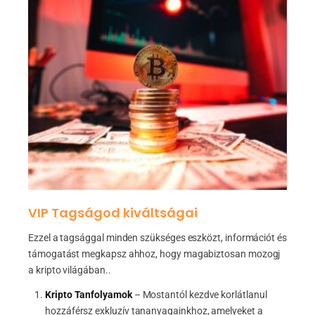
VIP Tagságod kiváltságai
Ezzel a tagsággal minden szükséges eszközt, információt és
támogatást megkapsz ahhoz, hogy magabiztosan mozogj
a kripto világában..
Kripto Tanfolyamok
– Mostantól kezdve korlátlanul
hozzáférsz exkluzív tananyagainkhoz, amelyeket a