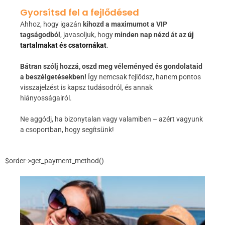
Gyorsítsd fel a fejlődésed
Ahhoz, hogy igazán
kihozd a maximumot a VIP
tagságodból
, javasoljuk, hogy
minden nap nézd át az
új
tartalmakat és csatornákat
.
Bátran szólj hozzá, oszd meg véleményed és gondolataid
a beszélgetésekben!
Így nemcsak fejlődsz, hanem pontos
visszajelzést is kapsz tudásodról, és annak
hiányosságairól.
Ne aggódj, ha bizonytalan vagy valamiben – azért vagyunk
a csoportban, hogy segítsünk!
$order->get_payment_method()