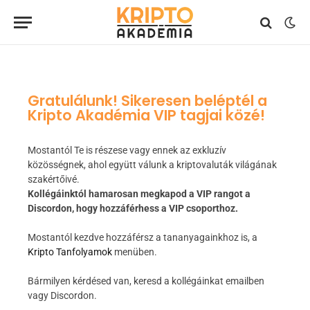
Gratulálunk! Sikeresen beléptél a
Kripto Akadémia VIP tagjai közé! ​
Mostantól Te is részese vagy ennek az exkluzív
közösségnek, ahol együtt válunk a kriptovaluták világának
szakértőivé.
Kollégáinktól hamarosan megkapod a VIP rangot a
Discordon, hogy hozzáférhess a VIP csoporthoz.
Mostantól kezdve hozzáférsz a tananyagainkhoz is, a
Kripto Tanfolyamok
menüben.
Bármilyen kérdésed van, keresd a kollégáinkat emailben
vagy Discordon.