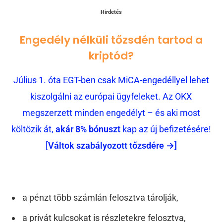
Hirdetés
Engedély nélküli tőzsdén tartod a
kriptód?
Július 1. óta EGT-ben csak MiCA-engedéllyel lehet
kiszolgálni az európai ügyfeleket. Az OKX
megszerzett minden engedélyt – és aki most
költözik át,
akár 8% bónuszt
kap az új befizetésére!
[
Váltok szabályozott tőzsdére →]
a pénzt több számlán felosztva tárolják,
a privát kulcsokat is részletekre felosztva,