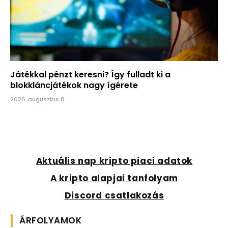
Játékkal pénzt keresni? Így fulladt ki a
blokkláncjátékok nagy ígérete
2026. augusztus 8.
Aktuális nap kripto piaci adatok
A kripto alapjai tanfolyam
Discord csatlakozás
ÁRFOLYAMOK