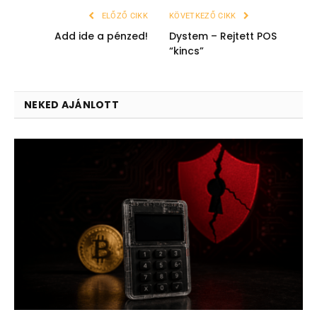
ELŐZŐ CIKK
KÖVETKEZŐ CIKK
Add ide a pénzed!
Dystem – Rejtett POS
“kincs”
NEKED AJÁNLOTT