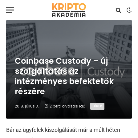
Coinbase Custody – új
szolgáltatás az
intézményes befektetők
részére
2018. július 3.
2 perc olvasási idő
HÍREK
Bár az ügyfelek kiszolgálását már a múlt héten