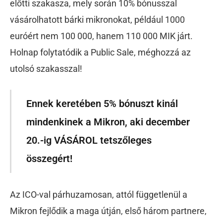
előtti szakasza, mely során 10% bónusszal
vásárolhatott bárki mikronokat, például 1000
euróért nem 100 000, hanem 110 000 MIK járt.
Holnap folytatódik a Public Sale, méghozzá az
utolsó szakasszal!
Ennek keretében 5% bónuszt kinál
mindenkinek a Mikron, aki december
20.-ig VÁSÁROL tetszőleges
összegért!
Az ICO-val párhuzamosan, attól függetlenül a
Mikron fejlődik a maga útján, első három partnere,