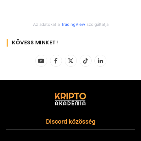
Az adatokat a
TradingView
szolgáltatja
KÖVESS MINKET!
YouTube
Facebook
X
TikTok
LinkedIn
(Twitter)
Discord közösség