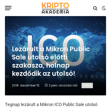
Lezárult a Mikron Public
Sale utolsó előtti
szakasza, holnap
kezdődik az utolsó!
2018. december 15.
2 perc olvasási idő
HÍREK
Tegnap lezárult a Mikron ICO Public Sale utolsó