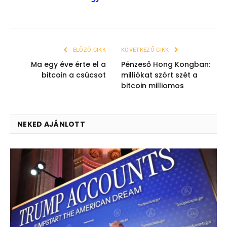
ELŐZŐ CIKK
KÖVETKEZŐ CIKK
Ma egy éve érte el a
Pénzeső Hong Kongban:
bitcoin a csúcsot
milliókat szórt szét a
bitcoin milliomos
NEKED AJÁNLOTT