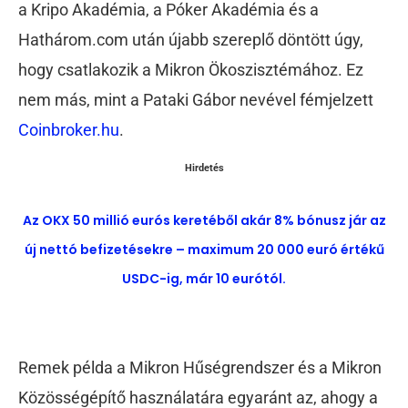
a Kripo Akadémia, a Póker Akadémia és a
Hathárom.com után újabb szereplő döntött úgy,
hogy csatlakozik a Mikron Ökoszisztémához. Ez
nem más, mint a Pataki Gábor nevével fémjelzett
Coinbroker.hu
.
Hirdetés
Az OKX 50 millió eurós keretéből akár 8% bónusz jár az
új nettó befizetésekre – maximum 20 000 euró értékű
USDC-ig, már 10 eurótól.
Remek példa a Mikron Hűségrendszer és a Mikron
Közösségépítő használatára egyaránt az, ahogy a