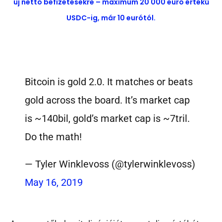
új nettó befizetésekre – maximum 20 000 euró értékű
USDC-ig, már 10 eurótól.
Bitcoin is gold 2.0. It matches or beats
gold across the board. It’s market cap
is ~140bil, gold’s market cap is ~7tril.
Do the math!
— Tyler Winklevoss (@tylerwinklevoss)
May 16, 2019