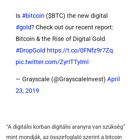
Is
#bitcoin
($BTC) the new digital
#gold
? Check out our recent report:
Bitcoin & the Rise of Digital Gold
#DropGold
https://t.co/0FNfz9r7Zq
pic.twitter.com/ZyrITTyIml
— Grayscale (@GrayscaleInvest)
April
23, 2019
“A digitális korban digitális aranyra van szükség”
mint mondják, az összefoglaló szerint a bitcoin