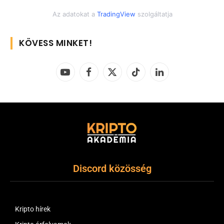
Az adatokat a
TradingView
szolgáltatja
KÖVESS MINKET!
YouTube
Facebook
X
TikTok
LinkedIn
(Twitter)
Discord közösség
Kripto hírek