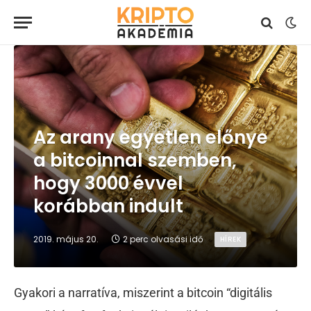
Az arany egyetlen előnye
a bitcoinnal szemben,
hogy 3000 évvel
korábban indult
2019. május 20.
2 perc olvasási idő
HÍREK
Gyakori a narratíva, miszerint a bitcoin “digitális