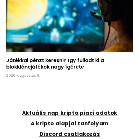
Játékkal pénzt keresni? Így fulladt ki a
blokkláncjátékok nagy ígérete
2026. augusztus 8.
Aktuális nap kripto piaci adatok
A kripto alapjai tanfolyam
Discord csatlakozás