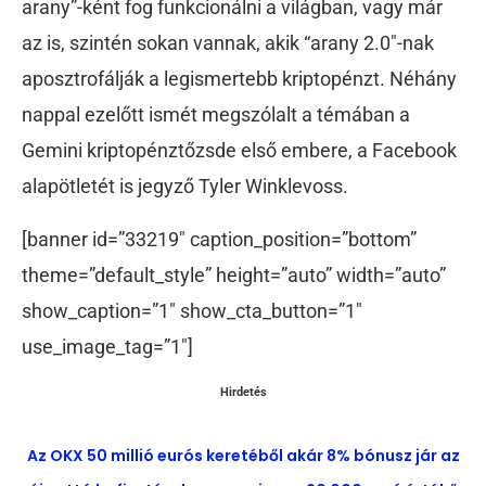
arany”-ként fog funkcionálni a világban, vagy már
az is, szintén sokan vannak, akik “arany 2.0″-nak
aposztrofálják a legismertebb kriptopénzt. Néhány
nappal ezelőtt ismét megszólalt a témában a
Gemini kriptopénztőzsde első embere, a Facebook
alapötletét is jegyző Tyler Winklevoss.
[banner id=”33219″ caption_position=”bottom”
theme=”default_style” height=”auto” width=”auto”
show_caption=”1″ show_cta_button=”1″
use_image_tag=”1″]
Hirdetés
Az OKX 50 millió eurós keretéből akár 8% bónusz jár az