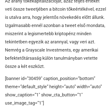
Az arany tőkekapitalizációját, azaz teljes értékét
veti össze tweetjében a bitcoin tőkeértékével, ezzel
is utalva arra, hogy jelentős növekedés előtt állunk.
Izgalmasabb ennél azonban a tweet első mondata,
miszerint a legismertebb kriptopénz minden
tekintetben egyezik az arannyal, vagy veri azt.
Nemrég a Grayscale Investments, egy amerikai
befektetőtársaság külön tanulmányban vetette
össze a két eszközt.
[banner id=”30459″ caption_position=”bottom”
theme=”default_style” height=”auto” width=”auto”
show_caption=”1″ show_cta_button=”1″
use_image_tag=”1″]