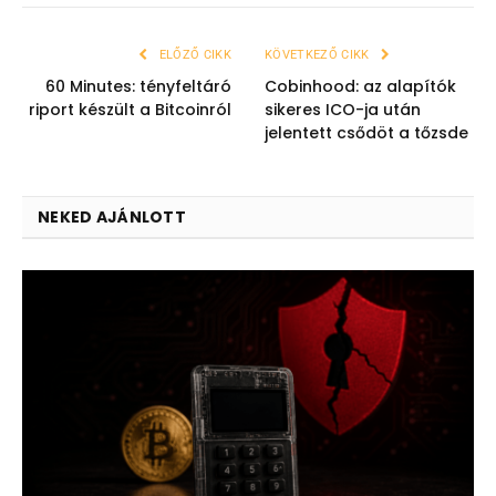
ELŐZŐ CIKK
KÖVETKEZŐ CIKK
60 Minutes: tényfeltáró
Cobinhood: az alapítók
riport készült a Bitcoinról
sikeres ICO-ja után
jelentett csődöt a tőzsde
NEKED AJÁNLOTT