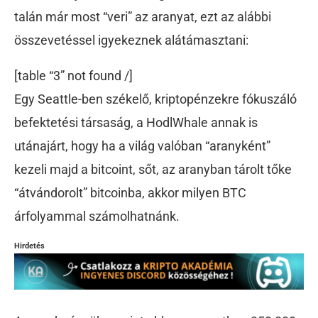
talán már most “veri” az aranyat, ezt az alábbi
összevetéssel igyekeznek alátámasztani:
[table “3” not found /]
Egy Seattle-ben székelő, kriptopénzekre fókuszáló
befektetési társaság, a HodlWhale annak is
utánajárt, hogy ha a világ valóban “aranyként”
kezeli majd a bitcoint, sőt, az aranyban tárolt tőke
“átvándorolt” bitcoinba, akkor milyen BTC
árfolyammal számolhatnánk.
Hirdetés