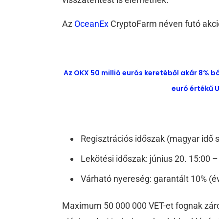
Az
OceanEx
CryptoFarm néven futó akció
Az OKX 50 millió eurós keretéből akár 8% b
euró értékű U
Regisztrációs időszak (magyar idő sz
Lekötési időszak: június 20. 15:00 – 
Várható nyereség: garantált 10% (év
Maximum 50 000 000 VET-et fognak zárol