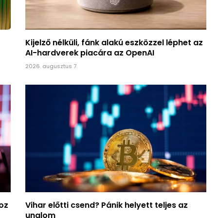
Kijelző nélküli, fánk alakú eszközzel léphet az
AI-hardverek piacára az OpenAI
2026. augusztus 7.
hoz
Vihar előtti csend? Pánik helyett teljes az
unalom