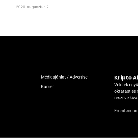
2026. augusztus 7.
Kripto 
Médiaajánlat / Advertise
Veletek együ
Karrier
oktatást és 
részévé kív
Email címün