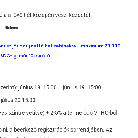
ja a jövő hét közepén veszi kezdetét.
Hirdetés
ónusz jár az új nettó befizetésekre – maximum 20 000
SDC-ig, már 10 eurótól.
erint): június 18. 15:00 – június 19. 15:00.
július 20 15:00.
es szintre vetítve) + 2-5% a termelődő VTHO-ból.
ni, a beérkező regisztrációk sorrendjében. Az