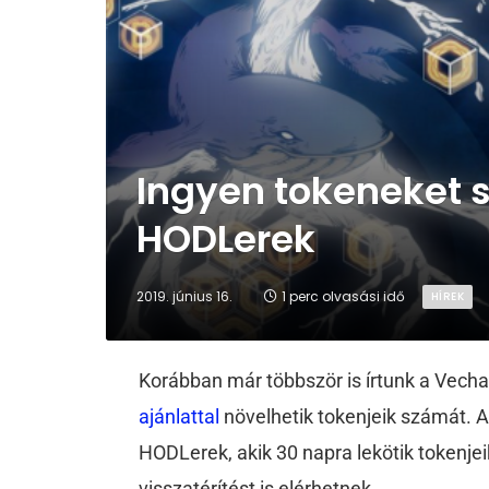
Ingyen tokeneket 
HODLerek
2019. június 16.
1 perc olvasási idő
HÍREK
Korábban már többször is írtunk a Vecha
ajánlattal
növelhetik tokenjeik számát. 
HODLerek, akik 30 napra lekötik tokenjei
visszatérítést is elérhetnek.