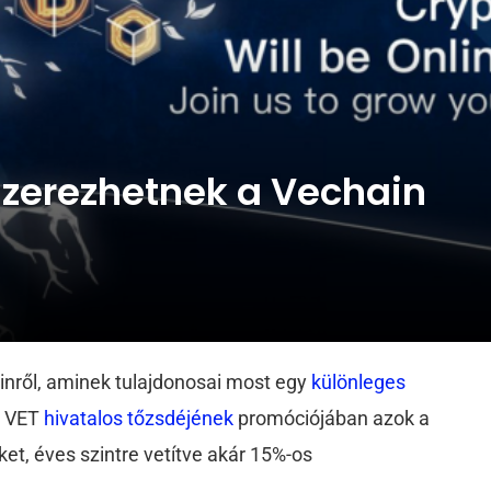
szerezhetnek a Vechain
inről, aminek tulajdonosai most egy
különleges
A VET
hivatalos tőzsdéjének
promóciójában azok a
ket, éves szintre vetítve akár 15%-os