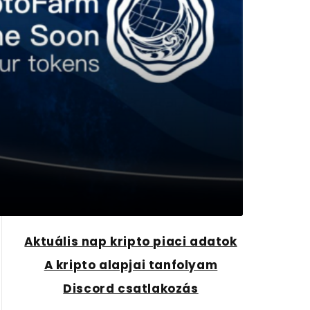
Aktuális nap kripto piaci adatok
A kripto alapjai tanfolyam
Discord csatlakozás