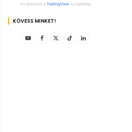
Az adatokat a
TradingView
szolgáltatja
KÖVESS MINKET!
YouTube
Facebook
X
TikTok
LinkedIn
(Twitter)