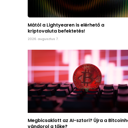
Mától a Lightyearen is elérhető a
kriptovaluta befektetés!
2026. augusztus 7.
Megbicsaklott az AI-sztori? Újra a Bitcoin
vándorol a tőke?