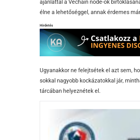
ajánlattal a Vechain node-ok birtoklásánál
élne a lehetőséggel, annak érdemes már 
Hirdetés
Ugyanakkor ne felejtsétek el azt sem, ho
sokkal nagyobb kockázatokkal jár, mintha
tárcában helyeznétek el.