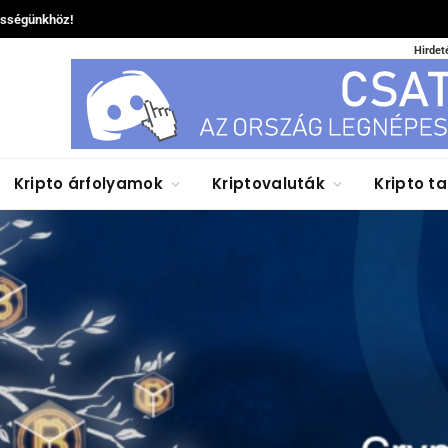
össégünkhöz!
Hirdet
Kripto árfolyamok
Kriptovaluták
Kripto t