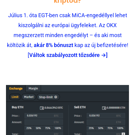
kriptód?
Július 1. óta EGT-ben csak MiCA-engedéllyel lehet
kiszolgálni az európai ügyfeleket. Az OKX
megszerzett minden engedélyt – és aki most
költözik át,
akár 8% bónuszt
kap az új befizetésére!
[
Váltok szabályozott tőzsdére →]