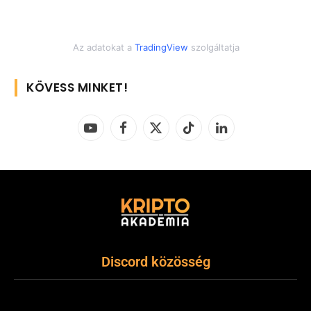
Az adatokat a
TradingView
szolgáltatja
KÖVESS MINKET!
YouTube
Facebook
X
TikTok
LinkedIn
(Twitter)
Discord közösség