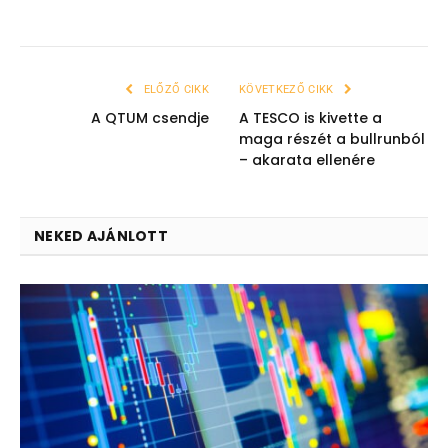
ELŐZŐ CIKK
KÖVETKEZŐ CIKK
A QTUM csendje
A TESCO is kivette a
maga részét a bullrunból
– akarata ellenére
NEKED AJÁNLOTT