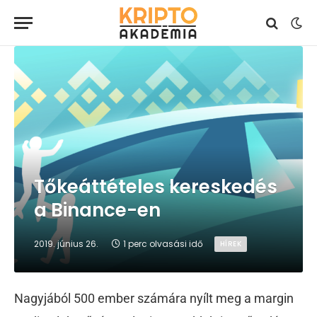
Tőkeáttételes kereskedés
a Binance-en
2019. június 26.
1 perc olvasási idő
HÍREK
Nagyjából 500 ember számára nyílt meg a margin