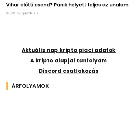
Vihar előtti csend? Pánik helyett teljes az unalom
2026. augusztus 7.
Aktuális nap kripto piaci adatok
A kripto alapjai tanfolyam
Discord csatlakozás
ÁRFOLYAMOK