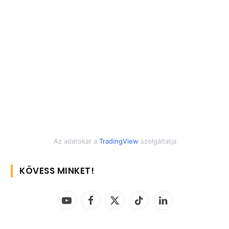
Az adatokat a
TradingView
szolgáltatja
KÖVESS MINKET!
YouTube
Facebook
X
TikTok
LinkedIn
(Twitter)