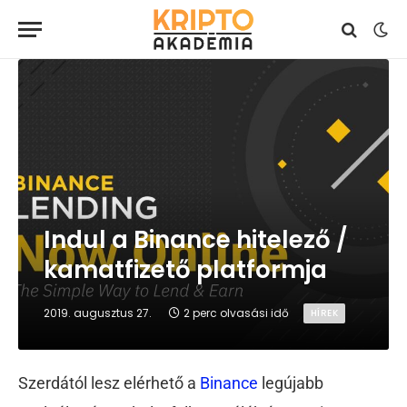
Indul a Binance hitelező /
kamatfizető platformja
2019. augusztus 27.
2 perc olvasási idő
HÍREK
Szerdától lesz elérhető a
Binance
legújabb