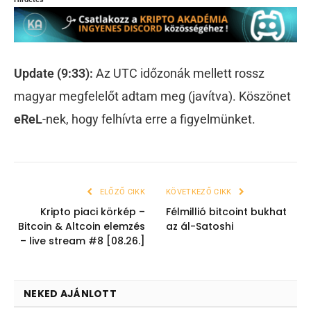
Update (9:33):
Az UTC időzonák mellett rossz
magyar megfelelőt adtam meg (javítva). Köszönet
eReL
-nek, hogy felhívta erre a figyelmünket.
ELŐZŐ CIKK
KÖVETKEZŐ CIKK
Kripto piaci körkép –
Félmillió bitcoint bukhat
Bitcoin & Altcoin elemzés
az ál-Satoshi
– live stream #8 [08.26.]
NEKED AJÁNLOTT