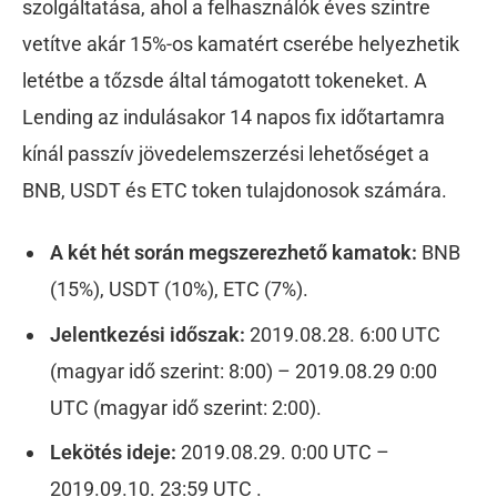
szolgáltatása, ahol a felhasználók éves szintre
vetítve akár 15%-os kamatért cserébe helyezhetik
letétbe a tőzsde által támogatott tokeneket. A
Lending az indulásakor 14 napos fix időtartamra
kínál passzív jövedelemszerzési lehetőséget a
BNB, USDT és ETC token tulajdonosok számára.
A két hét során megszerezhető kamatok:
BNB
(15%), USDT (10%), ETC (7%).
Jelentkezési időszak:
2019.08.28. 6:00 UTC
(magyar idő szerint: 8:00) – 2019.08.29 0:00
UTC (magyar idő szerint: 2:00).
Lekötés ideje:
2019.08.29. 0:00 UTC –
2019.09.10. 23:59 UTC .