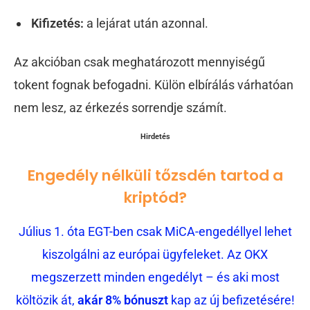
Kifizetés:
a lejárat után azonnal.
Az akcióban csak meghatározott mennyiségű
tokent fognak befogadni. Külön elbírálás várhatóan
nem lesz, az érkezés sorrendje számít.
Hirdetés
Engedély nélküli tőzsdén tartod a
kriptód?
Július 1. óta EGT-ben csak MiCA-engedéllyel lehet
kiszolgálni az európai ügyfeleket. Az OKX
megszerzett minden engedélyt – és aki most
költözik át,
akár 8% bónuszt
kap az új befizetésére!