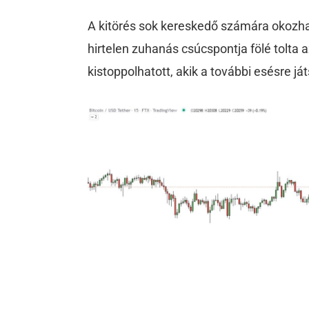
A kitörés sok kereskedő számára okozha
hirtelen zuhanás csúcspontja fölé tolta a
kistoppolhatott, akik a további esésre já