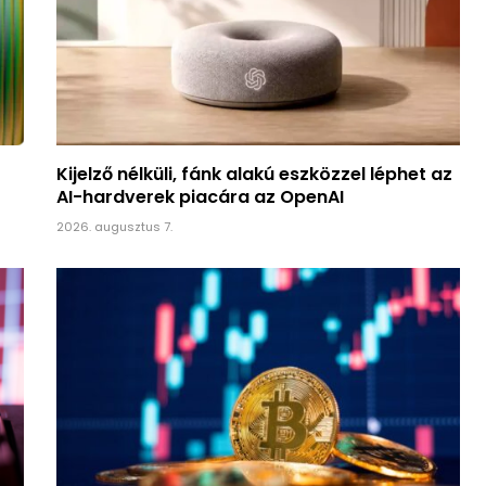
Kijelző nélküli, fánk alakú eszközzel léphet az
AI-hardverek piacára az OpenAI
2026. augusztus 7.