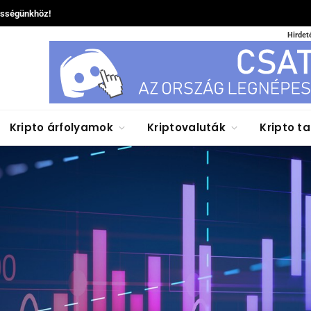
össégünkhöz!
Hirdet
Kripto árfolyamok
Kriptovaluták
Kripto t