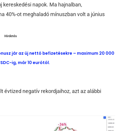
új kereskedési napok. Ma hajnalban,
ma 40%-ot meghaladó mínuszban volt a június
Hirdetés
ónusz jár az új nettó befizetésekre – maximum 20 000
SDC-ig, már 10 eurótól.
t évtized negatív rekordjaihoz, azt az alábbi