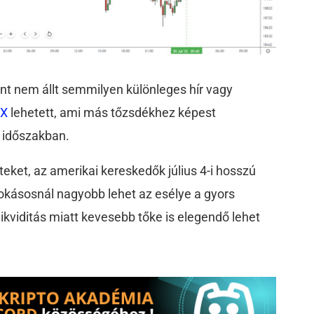
t nem állt semmilyen különleges hír vagy
TX
lehetett, ami más tőzsdékhez képest
z időszakban.
teket, az amerikai kereskedők július 4-i hosszú
okásosnál nagyobb lehet az esélye a gyors
kviditás miatt kevesebb tőke is elegendő lehet