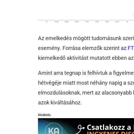
Az emelkedés mögött tudomásunk szerin
esemény. Forrása elemzők szerint
az F
kiemelkedő aktivitást mutatott ebben a
Amint arra tegnap is felhívtuk a figyelme
hétvégéje miatt most néhány napig a sz
elmozdulásoknak, mert az alacsonyabb li
azok kiváltásához.
Hirdetés