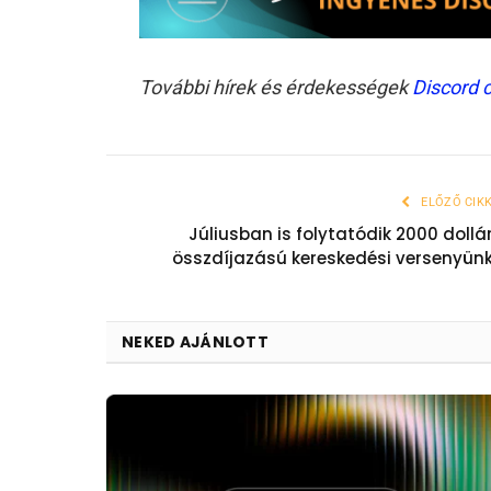
További hírek és érdekességek
Discord 
ELŐZŐ CIK
Júliusban is folytatódik 2000 dollá
összdíjazású kereskedési versenyün
NEKED AJÁNLOTT