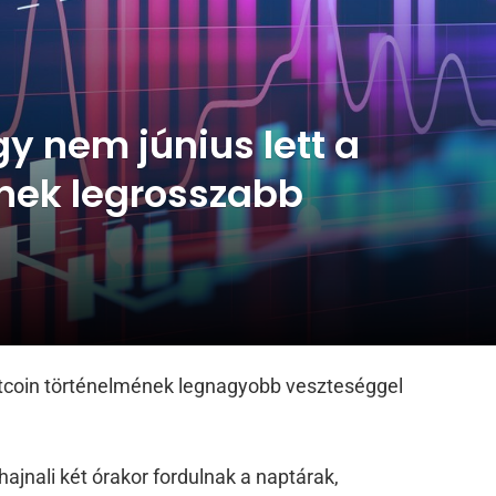
gy nem június lett a
ének legrosszabb
bitcoin történelmének legnagyobb veszteséggel
hajnali két órakor fordulnak a naptárak,