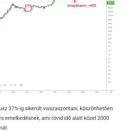
sz 37%-ig sikerült visszaszorítani, köszönhetően
 emelkedésnek, ami rövid idő alatt közel 2000
mát.