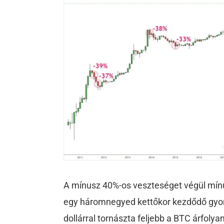
A mínusz 40%-os veszteséget végül mínu
egy háromnegyed kettőkor kezdődő gyors
dollárral tornászta feljebb a BTC árfolya