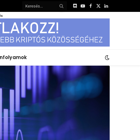
Discord
YouTube
Facebook
X
LinkedIn
(Twitter)
és
anfolyamok