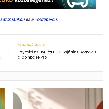
csatornánkon
és a
Youtube-on
.
K
KÖVETKEZŐ CIKK
r
Egyesíti az USD és USDC ajánlati könyveit
k
a Coinbase Pro