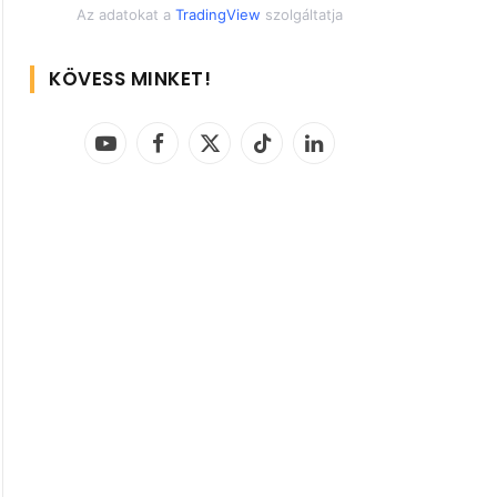
Az adatokat a
TradingView
szolgáltatja
KÖVESS MINKET!
YouTube
Facebook
X
TikTok
LinkedIn
(Twitter)