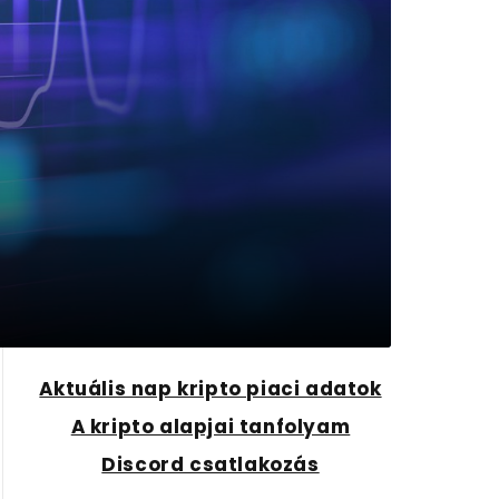
Aktuális nap kripto piaci adatok
A kripto alapjai tanfolyam
Discord csatlakozás