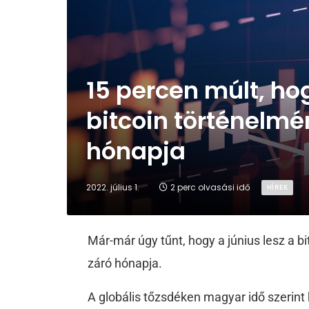
15 percen múlt, ho
bitcoin történelm
hónapja
2022. július 1.
2 perc olvasási idő
HÍREK
Már-már úgy tűnt, hogy a június lesz a 
záró hónapja.
A globális tőzsdéken magyar idő szerint 