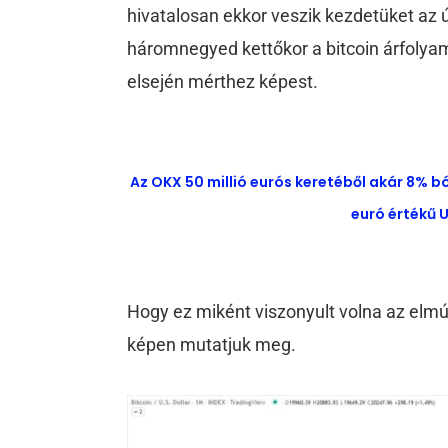
hivatalosan ekkor veszik kezdetüket az 
háromnegyed kettőkor a bitcoin árfolya
elsején mérthez képest.
Az OKX 50 millió eurós keretéből akár 8% b
euró értékű U
Hogy ez miként viszonyult volna az elmúl
képen mutatjuk meg.