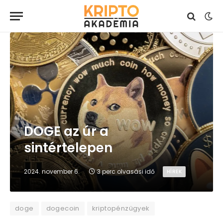
DOGE az úr a
sintértelepen
2024. november 6.
3 perc olvasási idő
HÍREK
doge
dogecoin
kriptopénzügyek