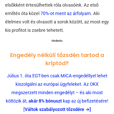
elsőkként értesülhettek róla olvasóink. Az első
említés óta közel
70%-ot ment az árfolyam
. Aki
élelmes volt és olvasott a sorok között, az most egy
kis profitot is zsebre tehetett.
Hirdetés
Engedély nélküli tőzsdén tartod a
kriptód?
Július 1. óta EGT-ben csak MiCA-engedéllyel lehet
kiszolgálni az európai ügyfeleket. Az OKX
megszerzett minden engedélyt – és aki most
költözik át,
akár 8% bónuszt
kap az új befizetésére!
[
Váltok szabályozott tőzsdére →]