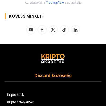
Az adatokat a
TradingView
szolgáltatja
KÖVESS MINKET!
YouTube
Facebook
X
TikTok
LinkedIn
(Twitter)
Discord közösség
Kripto hírek
Kripto árfolyamok