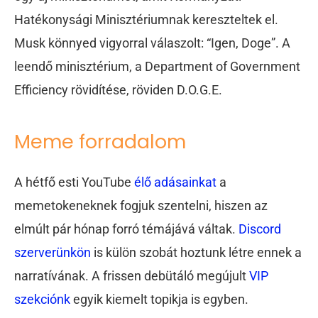
Hatékonysági Minisztériumnak kereszteltek el.
Musk könnyed vigyorral válaszolt: “Igen, Doge”. A
leendő minisztérium, a Department of Government
Efficiency rövidítése, röviden D.O.G.E.
Meme forradalom
A hétfő esti YouTube
élő adásainkat
a
memetokeneknek fogjuk szentelni, hiszen az
elmúlt pár hónap forró témájává váltak.
Discord
szerverünkön
is külön szobát hoztunk létre ennek a
narratívának. A frissen debütáló megújult
VIP
szekciónk
egyik kiemelt topikja is egyben.