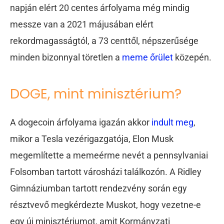
napján elért 20 centes árfolyama még mindig
messze van a 2021 májusában elért
rekordmagasságtól, a 73 centtől, népszerűsége
minden bizonnyal töretlen a
meme őrület
közepén.
DOGE, mint minisztérium?
A dogecoin árfolyama igazán akkor
indult meg
,
mikor a Tesla vezérigazgatója, Elon Musk
megemlítette a memeérme nevét a pennsylvaniai
Folsomban tartott városházi találkozón. A Ridley
Gimnáziumban tartott rendezvény során egy
résztvevő megkérdezte Muskot, hogy vezetne-e
egy új minisztériumot, amit Kormányzati