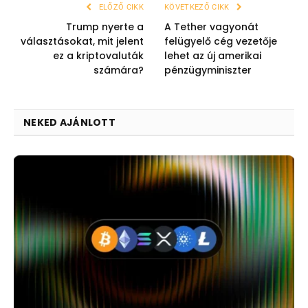
ELŐZŐ CIKK
KÖVETKEZŐ CIKK
Trump nyerte a
A Tether vagyonát
választásokat, mit jelent
felügyelő cég vezetője
ez a kriptovaluták
lehet az új amerikai
számára?
pénzügyminiszter
NEKED AJÁNLOTT