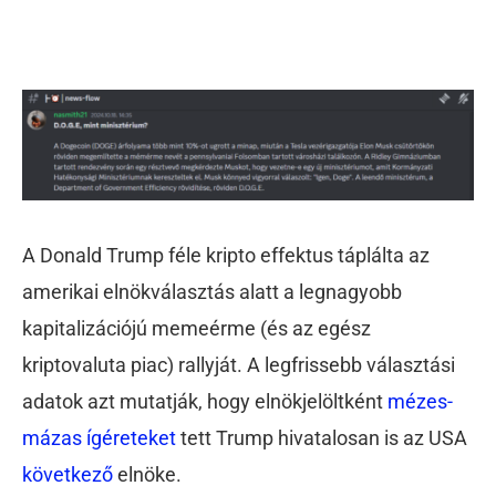
A Donald Trump féle kripto effektus táplálta az
amerikai elnökválasztás alatt a legnagyobb
kapitalizációjú memeérme (és az egész
kriptovaluta piac) rallyját. A legfrissebb választási
adatok azt mutatják, hogy elnökjelöltként
mézes-
mázas ígéreteket
tett Trump hivatalosan is az USA
következő
elnöke.