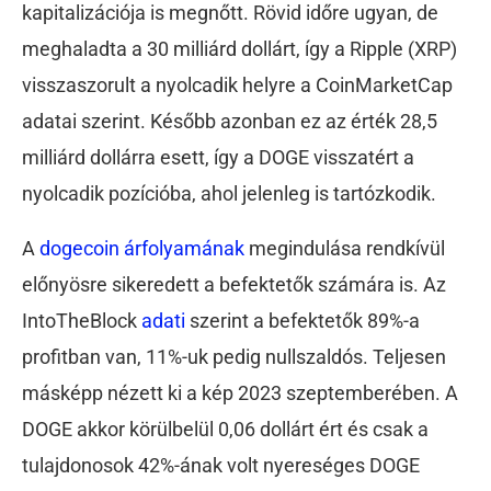
kapitalizációja is megnőtt. Rövid időre ugyan, de
meghaladta a 30 milliárd dollárt, így a Ripple (XRP)
visszaszorult a nyolcadik helyre a CoinMarketCap
adatai szerint. Később azonban ez az érték 28,5
milliárd dollárra esett, így a DOGE visszatért a
nyolcadik pozícióba, ahol jelenleg is tartózkodik.
A
dogecoin árfolyamának
megindulása rendkívül
előnyösre sikeredett a befektetők számára is. Az
IntoTheBlock
adati
szerint a befektetők 89%-a
profitban van, 11%-uk pedig nullszaldós. Teljesen
másképp nézett ki a kép 2023 szeptemberében. A
DOGE akkor körülbelül 0,06 dollárt ért és csak a
tulajdonosok 42%-ának volt nyereséges DOGE