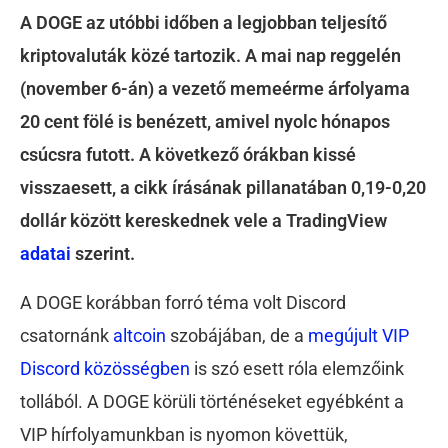
A DOGE az utóbbi időben a legjobban teljesítő
kriptovaluták közé tartozik. A mai nap reggelén
(november 6-án) a vezető memeérme árfolyama
20 cent fölé is benézett, amivel nyolc hónapos
csúcsra futott. A következő órákban kissé
visszaesett, a cikk írásának pillanatában 0,19-0,20
dollár között kereskednek vele a TradingView
adatai
szerint.
A DOGE korábban forró téma volt Discord
csatornánk
altcoin
szobájában, de a
megújult VIP
Discord közösségben
is szó esett róla elemzőink
tollából. A DOGE körüli történéseket egyébként a
VIP hírfolyamunkban is nyomon követtük,