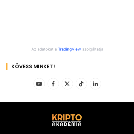
Az adatokat a
TradingView
szolgáltatja
KÖVESS MINKET!
YouTube
Facebook
X
TikTok
LinkedIn
(Twitter)