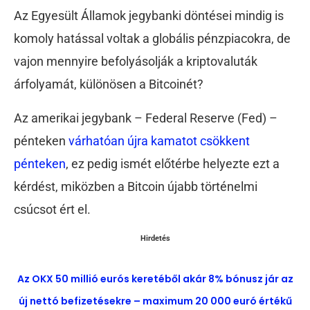
Az Egyesült Államok jegybanki döntései mindig is
komoly hatással voltak a globális pénzpiacokra, de
vajon mennyire befolyásolják a kriptovaluták
árfolyamát, különösen a Bitcoinét?
Az amerikai jegybank – Federal Reserve (Fed) –
pénteken
várhatóan újra kamatot csökkent
pénteken
, ez pedig ismét előtérbe helyezte ezt a
kérdést, miközben a Bitcoin újabb történelmi
csúcsot ért el.
Hirdetés
Az OKX 50 millió eurós keretéből akár 8% bónusz jár az
új nettó befizetésekre – maximum 20 000 euró értékű