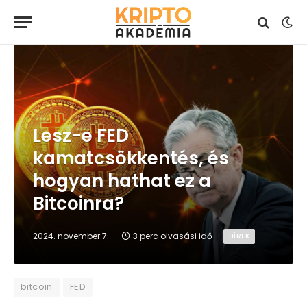
Lesz-e FED
kamatcsökkentés, és
hogyan hathat ez a
Bitcoinra?
2024. november 7.
3 perc olvasási idő
HÍREK
bitcoin
FED