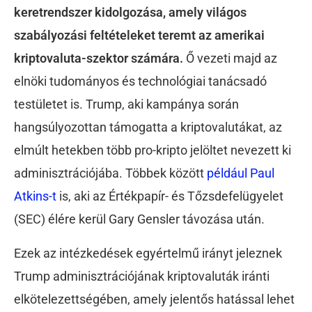
keretrendszer kidolgozása, amely világos
szabályozási feltételeket teremt az amerikai
kriptovaluta-szektor számára.
Ő vezeti majd az
elnöki tudományos és technológiai tanácsadó
testületet is. Trump, aki kampánya során
hangsúlyozottan támogatta a kriptovalutákat, az
elmúlt hetekben több pro-kripto jelöltet nevezett ki
adminisztrációjába. Többek között
például Paul
Atkins-t
is, aki az Értékpapír- és Tőzsdefelügyelet
(SEC) élére kerül Gary Gensler távozása után.
Ezek az intézkedések egyértelmű irányt jeleznek
Trump adminisztrációjának kriptovaluták iránti
elkötelezettségében, amely jelentős hatással lehet