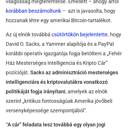
világosság megteremtése. Emellett – ahogy arról
korábban beszámoltunk
– azt is javasolta, hogy
hozzanak létre egy amerikai Bitcoin-tartalékot.
Az új elnök továbbá
csütörtökön bejelentette
, hogy
David O. Sacks, a Yammer alapítója és a PayPal
korábbi operatív igazgatója fogja betölteni a „Fehér
Ház Mesterséges Intelligencia és Kripto Cár”
pozícióját.
Sacks az adminisztráció mesterséges
intelligenciára és kriptovalutákra vonatkozó
politikáját fogja irányítani
, amelyek az elnök
szerint „kritikus fontosságúak Amerika jövőbeli
versenyképessége szempontjából”.
“A cár” feladata lesz továbbá egy olyan jogi