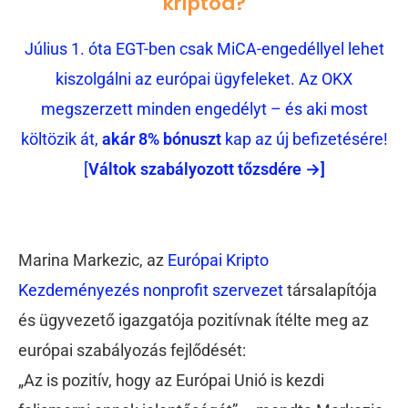
kriptód?
Július 1. óta EGT-ben csak MiCA-engedéllyel lehet
kiszolgálni az európai ügyfeleket. Az OKX
megszerzett minden engedélyt – és aki most
költözik át,
akár 8% bónuszt
kap az új befizetésére!
[
Váltok szabályozott tőzsdére →]
Marina Markezic, az
Európai Kripto
Kezdeményezés nonprofit szervezet
társalapítója
és ügyvezető igazgatója pozitívnak ítélte meg az
európai szabályozás fejlődését:
„Az is pozitív, hogy az Európai Unió is kezdi