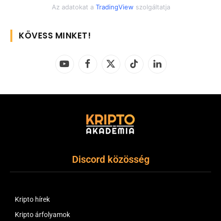
Az adatokat a
TradingView
szolgáltatja
KÖVESS MINKET!
YouTube
Facebook
X
TikTok
LinkedIn
(Twitter)
Discord közösség
Kripto hírek
Kripto árfolyamok