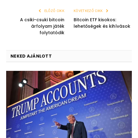
ELŐZŐ CIKK
KÖVETKEZŐ CIKK
A csiki-csuki bitcoin
Bitcoin ETF kisokos:
árfolyam játék
lehetőségek és kihívások
folytatódik
NEKED AJÁNLOTT