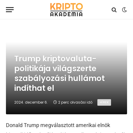
Trump kriptovaluta-
politikája világszerte
szabályozási hullámot
indíthat el
2024. december 6.
2 perc olvasási idő
HÍREK
Donald Trump megválasztott amerikai elnök