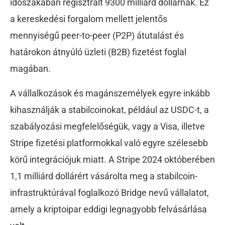
időszakában regisztrált 9300 milliárd dollárnak. Ez
a kereskedési forgalom mellett jelentős
mennyiségű peer-to-peer (P2P) átutalást és
határokon átnyúló üzleti (B2B) fizetést foglal
magában.
A vállalkozások és magánszemélyek egyre inkább
kihasználják a stabilcoinokat, például az USDC-t, a
szabályozási megfelelőségük, vagy a Visa, illetve
Stripe fizetési platformokkal való egyre szélesebb
körű integrációjuk miatt. A Stripe 2024 októberében
1,1 milliárd dollárért vásárolta meg a stabilcoin-
infrastruktúrával foglalkozó Bridge nevű vállalatot,
amely a kriptoipar eddigi legnagyobb felvásárlása