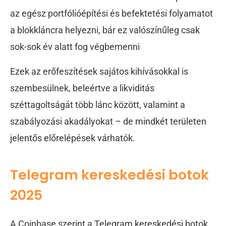
az egész portfólióépítési és befektetési folyamatot
a blokkláncra helyezni, bár ez valószínűleg csak
sok-sok év alatt fog végbemenni
Ezek az erőfeszítések sajátos kihívásokkal is
szembesülnek, beleértve a likviditás
széttagoltságát több lánc között, valamint a
szabályozási akadályokat – de mindkét területen
jelentős előrelépések várhatók.
Telegram kereskedési botok
2025
A Coinbase szerint a Telegram kereskedési botok