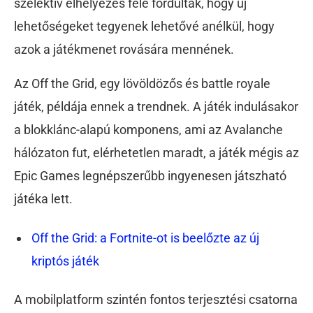
szelektív elhelyezés felé fordultak, hogy új
lehetőségeket tegyenek lehetővé anélkül, hogy
azok a játékmenet rovására mennének.
Az Off the Grid, egy lövöldözős és battle royale
játék, példája ennek a trendnek. A játék indulásakor
a blokklánc-alapú komponens, ami az Avalanche
hálózaton fut, elérhetetlen maradt, a játék mégis az
Epic Games legnépszerűbb ingyenesen játszható
játéka lett.
Off the Grid: a Fortnite-ot is beelőzte az új
kriptós játék
A mobilplatform szintén fontos terjesztési csatorna