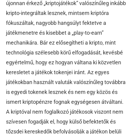
újonnan érkező „kriptojátékok” valószínűleg inkább
kripto-integráltak lesznek, mintsem kriptóra
fókuszáltak, nagyobb hangsúlyt fektetve a
játékmenetre és kisebbet a „play-to-earn”
mechanikára. Bár ez elősegítheti a kripto, mint
technológia szélesebb körű elfogadását, kevésbé
egyértelmű, hogy ez hogyan váltana ki közvetlen
keresletet a játékok tokenjei iránt. Az egyes
játékokban használt valuták valószínűleg továbbra
is egyedi tokenek lesznek és nem egy közös és
ismert kriptopénzre fognak egységesen átváltani.
A kriptóval nem foglalkozó játékosok viszont nem
szívesen fogadják el, hogy külső befektetők és
tőzsdei kereskedők befolyásolják a játékon belüli