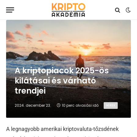
A kriptopiacok 2025-ös
kilátásai és várható
trendjei
2024. december 23.
10 perc olvasási idő
HÍREK
A legnagyobb amerikai kriptovaluta-tőzsdének