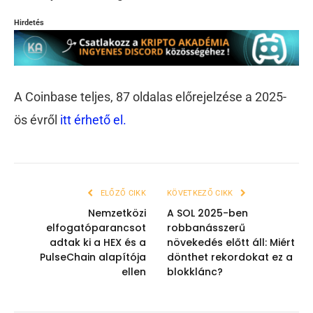
Hirdetés
A Coinbase teljes, 87 oldalas előrejelzése a 2025-
ös évről
itt érhető el.
ELŐZŐ CIKK
KÖVETKEZŐ CIKK
Nemzetközi
A SOL 2025-ben
elfogatóparancsot
robbanásszerű
adtak ki a HEX és a
növekedés előtt áll: Miért
PulseChain alapítója
dönthet rekordokat ez a
ellen
blokklánc?