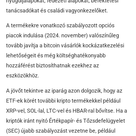
nyugdíjalapokat, fedezeti alapokat, befektetési
tanácsadókat és családi vagyonkezelőket.
A termékekre vonatkozó szabályozott opciós
piacok indulása (2024. november) valószínűleg
tovább javítja a bitcoin vásárlók kockázatkezelési
lehetőségeit és még költséghatékonyabb
hozzáférést biztosíthatnak ezekhez az
eszközökhöz.
A jövőt tekintve az iparág azon dolgozik, hogy az
ETF-ek körét további kripto termékekkel például
XRP-vel, SOL-lal, LTC-vel és HBAR-ral bővítse. Ha a
kriptók iránt nyitó Értékpapír- és Tőzsdefelügyelet
(SEC) újabb szabályozást vezetne be, például