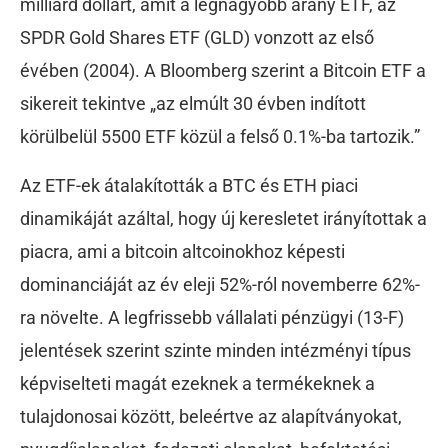
milliárd dollárt, amit a legnagyobb arany ETF, az
SPDR Gold Shares ETF (GLD) vonzott az első
évében (2004). A Bloomberg szerint a Bitcoin ETF a
sikereit tekintve „az elmúlt 30 évben indított
körülbelül 5500 ETF közül a felső 0.1%-ba tartozik.”
Az ETF-ek átalakították a BTC és ETH piaci
dinamikáját azáltal, hogy új keresletet irányítottak a
piacra, ami a bitcoin altcoinokhoz képesti
dominanciáját az év eleji 52%-ról novemberre 62%-
ra növelte. A legfrissebb vállalati pénzügyi (13-F)
jelentések szerint szinte minden intézményi típus
képviselteti magát ezeknek a termékeknek a
tulajdonosai között, beleértve az alapítványokat,