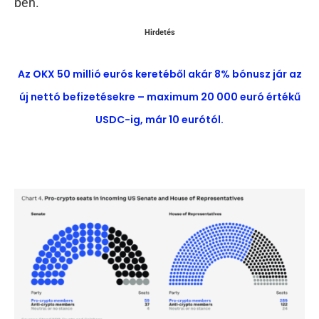
ben.
Hirdetés
Az OKX 50 millió eurós keretéből akár 8% bónusz jár az
új nettó befizetésekre – maximum 20 000 euró értékű
USDC-ig, már 10 eurótól.