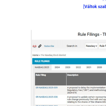
[
Váltok sza