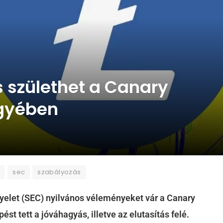
születhet a Canary
ügyében
c
sec
szabályozás
yelet (SEC) nyilvános véleményeket vár a Canary
ést tett a jóváhagyás, illetve az elutasítás felé.