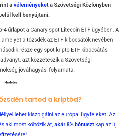
rint a
véleményeket
a Szövetségi Közlönyben
elül kell benyújtani.
b-4 űrlapot a Canary spot Litecoin ETF ügyében. A
amelyet a tőzsdék az ETF kibocsátók nevében
második része egy spot kripto ETF kibocsátás
eadványt, azt közzéteszik a Szövetségi
nökség jóváhagyási folyamata.
Hirdetés
tőzsdén tartod a kriptód?
llyel lehet kiszolgálni az európai ügyfeleket. Az
 aki most költözik át,
akár 8% bónuszt
kap az új
efizetésére!