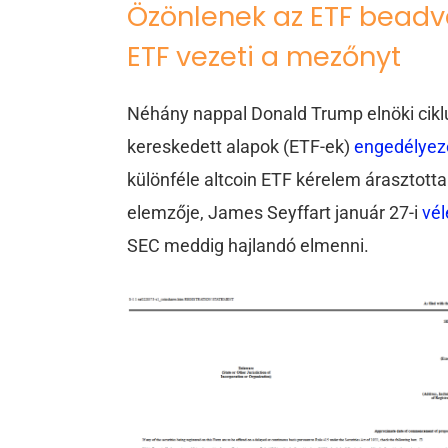
Özönlenek az ETF beadv
ETF vezeti a mezőnyt
Néhány nappal Donald Trump elnöki cikl
kereskedett alapok (ETF-ek)
engedélye
különféle altcoin ETF kérelem árasztott
elemzője, James Seyffart január 27-i
vé
SEC meddig hajlandó elmenni.