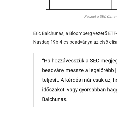
Részlet a SEC Canar
Eric Balchunas, a Bloomberg vezető ETF
Nasdaq 19b-4-es beadványa az első elis
“Ha hozzávesszük a SEC megjeg
beadvány messze a legelőrébb jár
teljesít. A kérdés már csak az, 
időszakot, vagy gyorsabban hagyj
Balchunas.