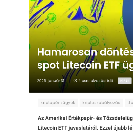
Hamarosan döntés 
spot Litecoin ETF 
2025. január 31.
4 perc olvasási idő
HÍREK
kriptopénzügyek
kriptoszabályozás
Lt
Az Amerikai Értékpapír- és Tőzsdefelüg
Litecoin ETF javaslatáról. Ezzel újabb lép