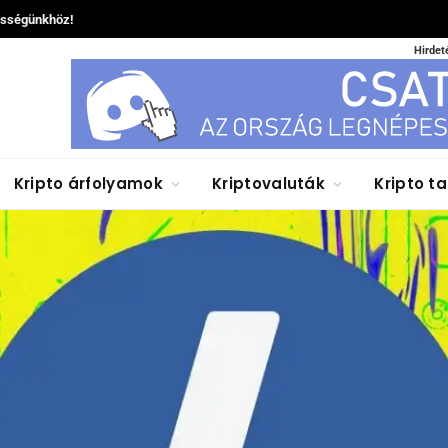
össégünkhöz!
Hirdet
Kripto árfolyamok
Kriptovaluták
Kripto t