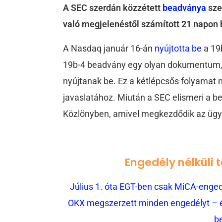
A SEC szerdán közzétett
beadványa
sze
való megjelenéstől számított 21 napon b
A Nasdaq január 16-án
nyújtotta be
a 19
19b-4 beadvány egy olyan dokumentum, 
nyújtanak be. Ez a kétlépcsős folyamat 
javaslatához. Miután a SEC elismeri a b
Közlönyben, amivel megkezdődik az ügy
Engedély nélküli 
Július 1. óta EGT-ben csak MiCA-engedé
OKX megszerzett minden engedélyt – és
b