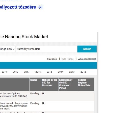
bályozott tőzsdére →]