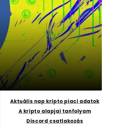
Aktuális nap kripto piaci adatok
A kripto alapjai tanfolyam
Discord csatlakozás