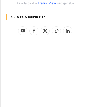
Az adatokat a
TradingView
szolgáltatja
KÖVESS MINKET!
YouTube
Facebook
X
TikTok
LinkedIn
(Twitter)