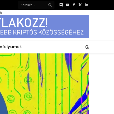
Discord
YouTube
Facebook
X
LinkedIn
(Twitter)
és
anfolyamok