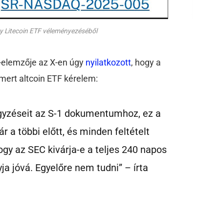
y Litecoin ETF véleményezéséből
-elemzője az X-en úgy
nyilatkozott
, hogy a
mert altcoin ETF kérelem:
yzéseit az S-1 dokumentumhoz, ez a
 a többi előtt, és minden feltételt
hogy az SEC kivárja-e a teljes 240 napos
a jóvá. Egyelőre nem tudni” – írta