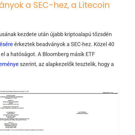
ányok a SEC-hez, a Litecoin
usának kezdete után újabb kriptoalapú tőzsdén
zésére
érkeztek beadványok a SEC-hez. Közel 40
a el a hatóságot. A Bloomberg másik ETF
leménye
szerint, az alapkezelők tesztelik, hogy a