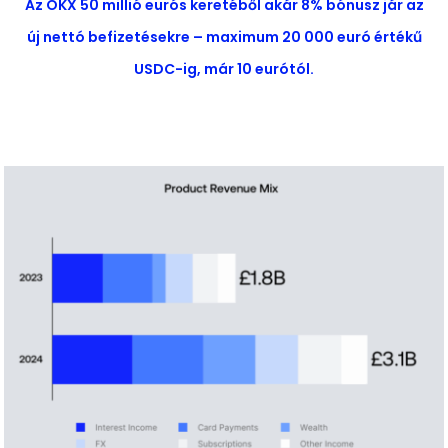
Az OKX 50 millió eurós keretéből akár 8% bónusz jár az
új nettó befizetésekre – maximum 20 000 euró értékű
USDC-ig, már 10 eurótól.