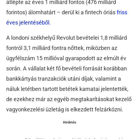
átlépte az éves 1 milliárd fontos (476 milliárd
forintos) álomhatárt – derül ki a fintech óriás
friss
éves jelentéséből.
A londoni székhelyű Revolut bevételei 1,8 milliárd
fontról 3,1 milliárd fontra nőttek, miközben az
ügyfélszám 15 millióval gyarapodott az elmúlt év
során. A vállalat két fő bevételi forrását korábban
bankkártyás tranzakciók utáni díjak, valamint a
náluk letétben tartott betétek kamatai jelentették,
de ezekhez már az egyéb megtakarításokat kezelő
vagyonkezelési üzletág is elkezdett felzárkózni.
Hirdetés