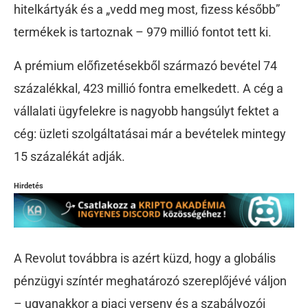
hitelkártyák és a „vedd meg most, fizess később”
termékek is tartoznak – 979 millió fontot tett ki.
A prémium előfizetésekből származó bevétel 74
százalékkal, 423 millió fontra emelkedett. A cég a
vállalati ügyfelekre is nagyobb hangsúlyt fektet a
cég: üzleti szolgáltatásai már a bevételek mintegy
15 százalékát adják.
Hirdetés
A Revolut továbbra is azért küzd, hogy a globális
pénzügyi színtér meghatározó szereplőjévé váljon
– ugyanakkor a piaci verseny és a szabályozói