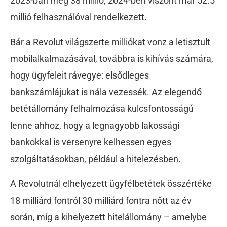
2023-ban még 38 millió, 2024-ben viszont már 52.5
millió felhasználóval rendelkezett.
Bár a Revolut világszerte milliókat vonz a letisztult
mobilalkalmazásával, továbbra is kihívás számára,
hogy ügyfeleit rávegye: elsődleges
bankszámlájukat is nála vezessék. Az elegendő
betétállomány felhalmozása kulcsfontosságú
lenne ahhoz, hogy a legnagyobb lakossági
bankokkal is versenyre kelhessen egyes
szolgáltatásokban, például a hitelezésben.
A Revolutnál elhelyezett ügyfélbetétek összértéke
18 milliárd fontról 30 milliárd fontra nőtt az év
során, míg a kihelyezett hitelállomány – amelybe