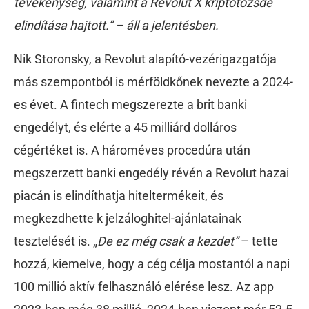
tevékenység, valamint a Revolut X kriptotőzsde
elindítása hajtott.” – áll a jelentésben.
Nik Storonsky, a Revolut alapító-vezérigazgatója
más szempontból is mérföldkőnek nevezte a 2024-
es évet. A fintech megszerezte a brit banki
engedélyt, és elérte a 45 milliárd dolláros
cégértéket is. A hároméves procedúra után
megszerzett banki engedély révén a Revolut hazai
piacán is elindíthatja hiteltermékeit, és
megkezdhette k jelzáloghitel-ajánlatainak
tesztelését is. „
De ez még csak a kezdet”
– tette
hozzá, kiemelve, hogy a cég célja mostantól a napi
100 millió aktív felhasználó elérése lesz. Az app