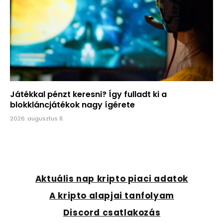
Játékkal pénzt keresni? Így fulladt ki a
blokkláncjátékok nagy ígérete
2026. augusztus 8.
Aktuális nap kripto piaci adatok
A kripto alapjai tanfolyam
Discord csatlakozás