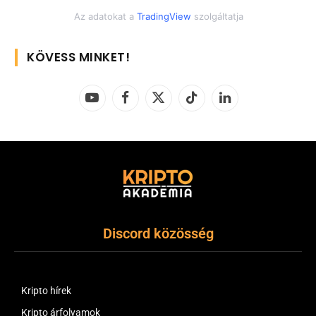
Az adatokat a
TradingView
szolgáltatja
KÖVESS MINKET!
YouTube
Facebook
X
TikTok
LinkedIn
(Twitter)
Discord közösség
Kripto hírek
Kripto árfolyamok