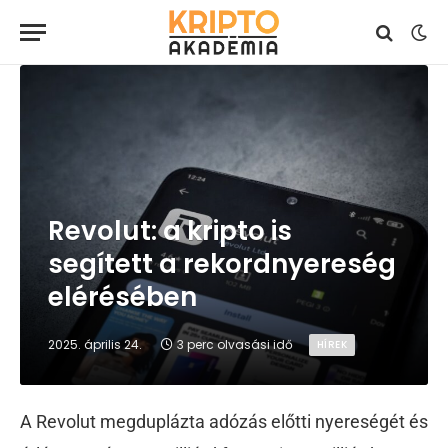
Revolut: a kripto is
segített a rekordnyereség
elérésében
2025. április 24.
3 perc olvasási idő
HÍREK
A Revolut megduplázta adózás előtti nyereségét és