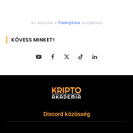
Az adatokat a
TradingView
szolgáltatja
KÖVESS MINKET!
YouTube
Facebook
X
TikTok
LinkedIn
(Twitter)
Discord közösség