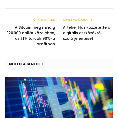
ELŐZŐ CIKK
KÖVETKEZŐ CIKK
A Bitcoin még mindig
A Fehér Ház közzétette a
120 000 dollár közelében,
digitális eszközökről
az ETH tárcák 90%-a
szóló jelentését
profitban
NEKED AJÁNLOTT