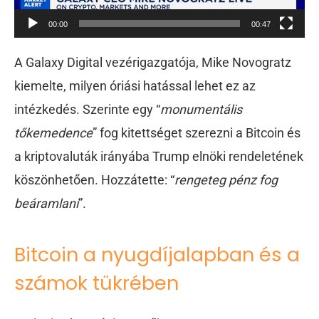
00:00
00:47
A Galaxy Digital vezérigazgatója, Mike Novogratz
kiemelte, milyen óriási hatással lehet ez az
intézkedés. Szerinte egy “
monumentális
tőkemedence
” fog kitettséget szerezni a Bitcoin és
a kriptovaluták irányába Trump elnöki rendeletének
köszönhetően. Hozzátette: “
rengeteg pénz fog
beáramlan
i
”.
Bitcoin a nyugdíjalapban és a
számok tükrében