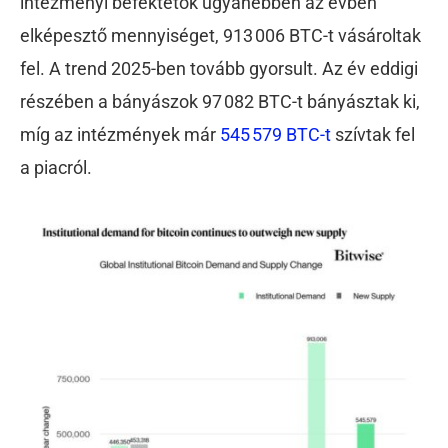
intézményi befektetők ugyanebben az évben
elképesztő mennyiséget, 913 006 BTC-t vásároltak
fel. A trend 2025-ben tovább gyorsult. Az év eddigi
részében a bányászok 97 082 BTC-t bányásztak ki,
míg az intézmények már
545 579 BTC-t
szívtak fel
a piacról.