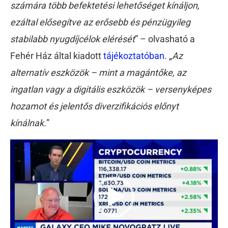
számára több befektetési lehetőséget kínáljon,
ezáltal elősegítve az erősebb és pénzügyileg
stabilabb nyugdíjcélok elérését
” – olvasható a
Fehér Ház által kiadott
tájékoztatóban
. „
Az
alternatív eszközök – mint a magántőke, az
ingatlan vagy a digitális eszközök – versenyképes
hozamot és jelentős diverzifikációs előnyt
kínálnak.
”
Videólejátszó