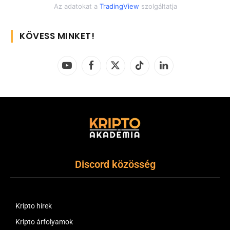
Az adatokat a
TradingView
szolgáltatja
KÖVESS MINKET!
YouTube
Facebook
X
TikTok
LinkedIn
(Twitter)
Discord közösség
Kripto hírek
Kripto árfolyamok