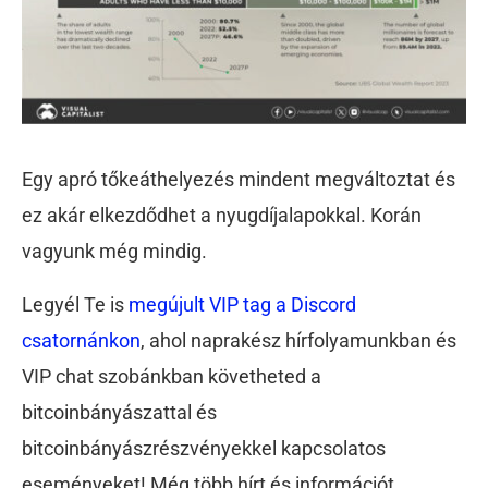
Egy apró tőkeáthelyezés mindent megváltoztat és
ez akár elkezdődhet a nyugdíjalapokkal. Korán
vagyunk még mindig.
Legyél Te is
megújult VIP tag a Discord
csatornánkon
, ahol naprakész hírfolyamunkban és
VIP chat szobánkban követheted a
bitcoinbányászattal és
bitcoinbányászrészvényekkel kapcsolatos
eseményeket! Még több hírt és információt