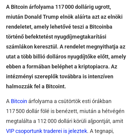
A Bitcoin árfolyama 117 000 dollárig ugrott,
miután Donald Trump elnök aláírta azt az elnöki
rendeletet, amely lehetővé teszi a Bitcoinba
történő befektetést nyugdíjmegtakarítási
számlákon keresztül. A rendelet megnyithatja az
utat a több billió dolláros nyugdíjtőke előtt, amely
ebben a formában beléphet a kriptopiacra. Az
intézményi szereplők továbbra is intenzíven
halmozzák fel a Bitcoint.
A
Bitcoin
árfolyama a csütörtök esti órákban
117 500 dollár fölé is benézett, miután a hétvégén
megtalálta a 112 000 dollári körüli aljpontját, amit
VIP csoportunk traderei is jeleztek
. A tegnapi,