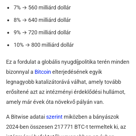
7% → 560 milliárd dollár
8% → 640 milliárd dollár
9% → 720 milliárd dollár
10% → 800 milliárd dollár
Ez a fordulat a globális nyugdíjpolitika terén minden
bizonnyal a
Bitcoin
elterjedésének egyik
legnagyobb katalizátorává válhat, amely tovább
erősítené azt az intézményi érdeklődési hullámot,
amely már évek óta növekvő pályán van.
A Bitwise adatai
szerint
miközben a bányászok
2024-ben összesen 217 771 BTC-t termeltek ki, az