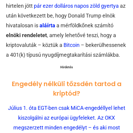
hirtelen jött
pár ezer dolláros napos zöld gyertya
az
után következett be, hogy Donald Trump elnök
hivatalosan is
aláírta
a mérföldkőnek számító
elnöki rendeletet
, amely lehetővé teszi, hogy a
kriptovaluták – köztük a
Bitcoin
– bekerülhessenek
a 401(k) típusú nyugdíjmegtakarítási számlákba.
Hirdetés
Engedély nélküli tőzsdén tartod a
kriptód?
Július 1. óta EGT-ben csak MiCA-engedéllyel lehet
kiszolgálni az európai ügyfeleket. Az OKX
megszerzett minden engedélyt – és aki most