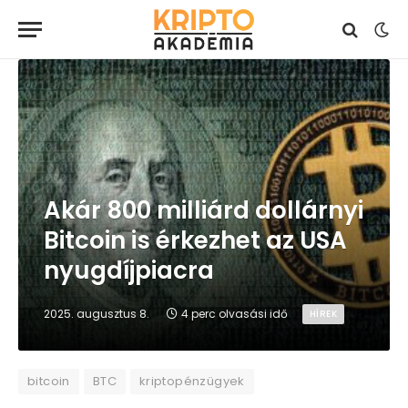
Akár 800 milliárd dollárnyi
Bitcoin is érkezhet az USA
nyugdíjpiacra
2025. augusztus 8.
4 perc olvasási idő
HÍREK
bitcoin
BTC
kriptopénzügyek