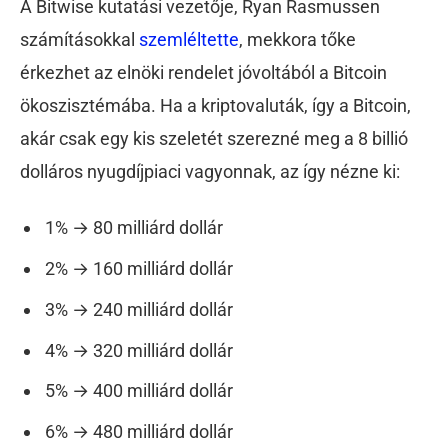
A Bitwise kutatási vezetője, Ryan Rasmussen
számításokkal
szemléltette
, mekkora tőke
érkezhet az elnöki rendelet jóvoltából a Bitcoin
ökoszisztémába. Ha a kriptovaluták, így a Bitcoin,
akár csak egy kis szeletét szerezné meg a 8 billió
dolláros nyugdíjpiaci vagyonnak, az így nézne ki:
1% → 80 milliárd dollár
2% → 160 milliárd dollár
3% → 240 milliárd dollár
4% → 320 milliárd dollár
5% → 400 milliárd dollár
6% → 480 milliárd dollár