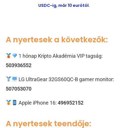
USDC-ig, már 10 eurótól.
A nyertesek a következők:
1 hónap Kripto Akadémia VIP tagság:
503936552
LG UltraGear 32GS60QC-B gamer monitor:
507053070
Apple iPhone 16:
496952152
A nyertesek teendője: