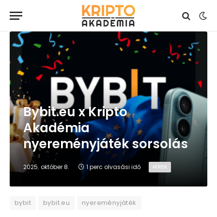
Bybit.eu x Kripto
Akadémia
nyereményjáték sorsolás
2025. október 8.
1 perc olvasási idő
HÍREK
bybit
bybit.eu
nyereményjáték