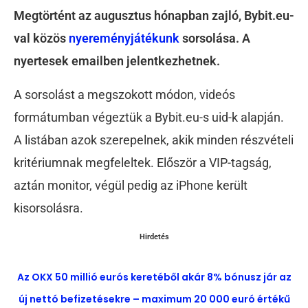
Megtörtént az augusztus hónapban zajló, Bybit.eu-
val közös
nyereményjátékunk
sorsolása. A
nyertesek emailben jelentkezhetnek.
A sorsolást a megszokott módon, videós
formátumban végeztük a Bybit.eu-s uid-k alapján.
A listában azok szerepelnek, akik minden részvételi
kritériumnak megfeleltek. Először a VIP-tagság,
aztán monitor, végül pedig az iPhone került
kisorsolásra.
Hirdetés
Az OKX 50 millió eurós keretéből akár 8% bónusz jár az
új nettó befizetésekre – maximum 20 000 euró értékű