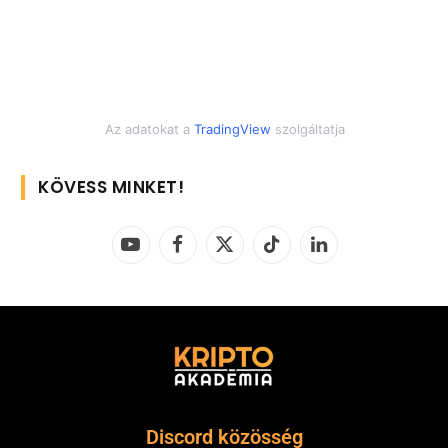
Az adatokat a
TradingView
szolgáltatja
KÖVESS MINKET!
YouTube
Facebook
X
TikTok
LinkedIn
(Twitter)
Discord közösség