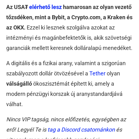
Az USA₮
elérhető lesz
hamarosan az olyan vezető
tőzsdéken, mint a Bybit, a Crypto.com, a Kraken és
az OKX.
Ezzel k
i lesznek szolgálva azokat az
intézményi és magánbefektetők is, akik szövetségi
garanciák mellett keresnek dolláralapú menedéket.
A digitális és a fizikai arany, valamint a szigorúan
szabályozott dollár ötvözésével a
Tether
olyan
válságálló
ökoszisztémát épített ki, amely a
modern pénzügyi korszak új aranystandardjává
válhat.
Nincs VIP tagság, nincs előfizetés, egységben az
erő! Legyél Te is
tag a Discord csatornánkon
és