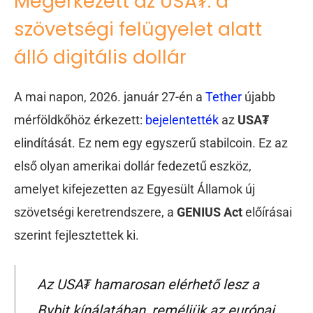
Megérkezett az USA₮: a
szövetségi felügyelet alatt
álló digitális dollár
A mai napon, 2026. január 27-én a
Tether
újabb
mérföldkőhöz érkezett:
bejelentették
az
USA₮
elindítását. Ez nem egy egyszerű stabilcoin. Ez az
első olyan amerikai dollár fedezetű eszköz,
amelyet kifejezetten az Egyesült Államok új
szövetségi keretrendszere, a
GENIUS Act
előírásai
szerint fejlesztettek ki.
Az
USA₮
hamarosan elérhető lesz a
Bybit kínálatában, reméljük az európai