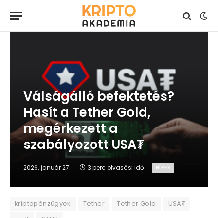
Válságálló befektetés?
Hasít a Tether Gold,
megérkezett a
szabályozott USA₮
2026. január 27.
3 perc olvasási idő
HÍREK
kriptopénzügyek
Tether
Tether Gold
USA₮