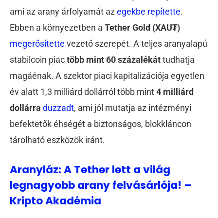
ami az arany árfolyamát az
egekbe repítette
.
Ebben a környezetben a
Tether Gold (XAU₮)
megerősítette
vezető szerepét. A teljes aranyalapú
stabilcoin piac
több mint 60 százalékát
tudhatja
magáénak. A szektor piaci kapitalizációja egyetlen
év alatt 1,3 milliárd dollárról több mint
4 milliárd
dollárra
duzzadt
, ami jól mutatja az intézményi
befektetők éhségét a biztonságos, blokkláncon
tárolható eszközök iránt.
Aranyláz: A Tether lett a világ
legnagyobb arany felvásárlója! –
Kripto Akadémia