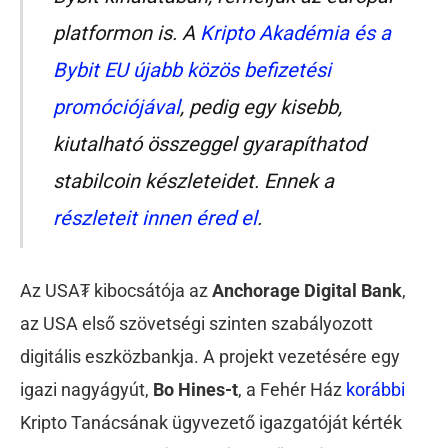
platformon is. A
Kripto Akadémia és a
Bybit EU újabb közös befizetési
promóciójával
, pedig egy kisebb,
kiutalható összeggel gyarapíthatod
stabilcoin készleteidet. Ennek a
részleteit innen éred el
.
Az USA₮ kibocsátója az
Anchorage Digital Bank
,
az USA első szövetségi szinten szabályozott
digitális eszközbankja. A projekt vezetésére egy
igazi nagyágyút,
Bo Hines-t
, a Fehér Ház
korábbi
Kripto Tanácsának ügyvezető igazgatóját kérték