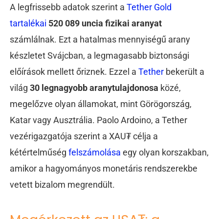
A legfrissebb adatok szerint a
Tether Gold
tartalékai
520 089 uncia fizikai aranyat
számlálnak. Ezt a hatalmas mennyiségű arany
készletet Svájcban, a legmagasabb biztonsági
előírások mellett őriznek. Ezzel a
Tether
bekerült a
világ
30 legnagyobb aranytulajdonosa
közé,
megelőzve olyan államokat, mint Görögország,
Katar vagy Ausztrália. Paolo Ardoino, a Tether
vezérigazgatója szerint a XAU₮ célja a
kétértelműség
felszámolása
egy olyan korszakban,
amikor a hagyományos monetáris rendszerekbe
vetett bizalom megrendült.