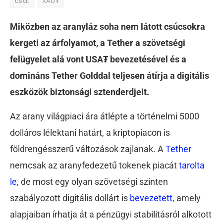
usdt
XAU₮
Miközben az aranyláz soha nem látott csúcsokra
kergeti az árfolyamot, a Tether a szövetségi
felügyelet alá vont USA₮ bevezetésével és a
domináns Tether Golddal teljesen átírja a digitális
eszközök biztonsági sztenderdjeit.
Az arany világpiaci ára átlépte a történelmi 5000
dolláros lélektani határt, a kriptopiacon is
földrengésszerű változások zajlanak. A
Tether
nemcsak az aranyfedezetű tokenek piacát
tarolta
le
, de most egy olyan szövetségi szinten
szabályozott digitális dollárt is
bevezetett
, amely
alapjaiban írhatja át a pénzügyi stabilitásról alkotott