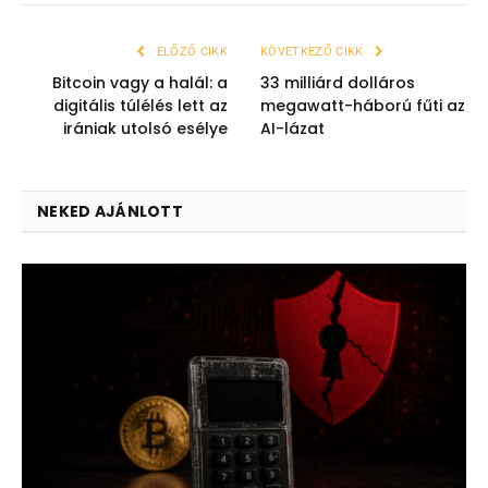
ELŐZŐ CIKK
KÖVETKEZŐ CIKK
Bitcoin vagy a halál: a
33 milliárd dolláros
digitális túlélés lett az
megawatt-háború fűti az
irániak utolsó esélye
AI-lázat
NEKED AJÁNLOTT