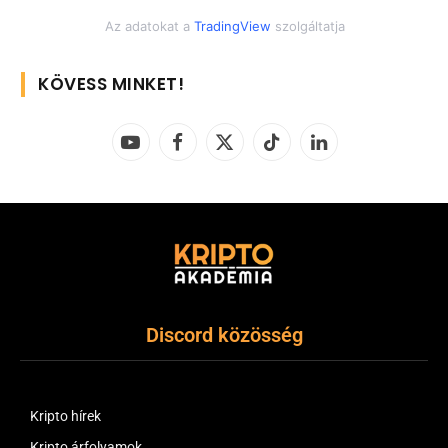
Az adatokat a
TradingView
szolgáltatja
KÖVESS MINKET!
YouTube
Facebook
X
TikTok
LinkedIn
(Twitter)
Discord közösség
Kripto hírek
Kripto árfolyamok