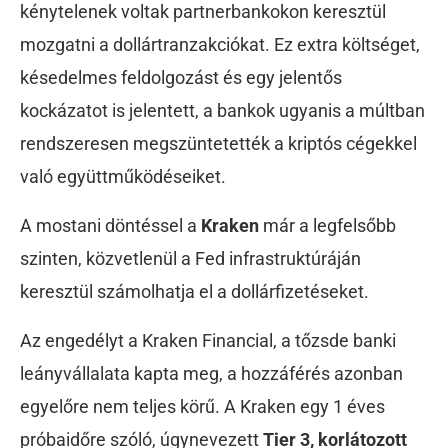
kénytelenek voltak
partnerbankokon keresztül
mozgatni a dollártranzakciókat. Ez extra költséget,
késedelmes feldolgozást és egy jelentős
kockázatot is jelentett, a bankok ugyanis a múltban
rendszeresen megszüntetették a kriptós cégekkel
való együttműködéseiket.
A mostani döntéssel a
Kraken
már a legfelsőbb
szinten, közvetlenül a Fed infrastruktúráján
keresztül számolhatja el a dollárfizetéseket.
Az engedélyt a Kraken Financial, a tőzsde banki
leányvállalata kapta meg, a hozzáférés azonban
egyelőre nem teljes körű. A Kraken egy 1 éves
próbaidőre szóló, úgynevezett
Tier 3, korlátozott