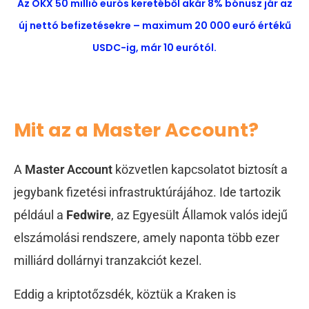
Az OKX 50 millió eurós keretéből akár 8% bónusz jár az
új nettó befizetésekre – maximum 20 000 euró értékű
USDC-ig, már 10 eurótól.
Mit az a Master Account?
A
Master Account
közvetlen kapcsolatot biztosít a
jegybank fizetési infrastruktúrájához. Ide tartozik
például a
Fedwire
, az Egyesült Államok valós idejű
elszámolási rendszere, amely naponta több ezer
milliárd dollárnyi tranzakciót kezel.
Eddig a kriptotőzsdék, köztük a Kraken is