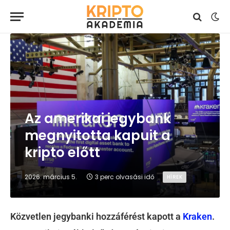
Az amerikai jegybank
megnyitotta kapuit a
kripto előtt
2026. március 5.
3 perc olvasási idő
HÍREK
Közvetlen jegybanki hozzáférést kapott a
Kraken
.