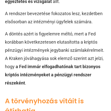
egyeztetés és vizsgálat
állt.
A rendszer bevezetése fokozatos lesz, kezdetben
elsősorban az intézményi ügyfelek számára.
A döntés azért is figyelemre méltó, mert a Fed
korábban következetesen elutasította a kriptós
pénzügyi intézmények jegybanki számlakérelmeit.
A Kraken jóváhagyása sok elemző szerint azt jelzi,
hogy
a Fed
immár elfogadhatónak tart bizonyos
kriptós intézményeket a pénzügyi rendszer
részeként
.
A törvényhozás vitáit is
átírhatja