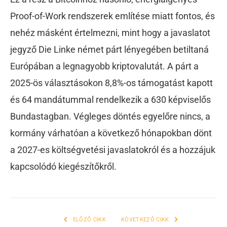
Proof-of-Work rendszerek említése miatt fontos, és
nehéz másként értelmezni, mint hogy a javaslatot
jegyző Die Linke német párt lényegében betiltaná
Európában a legnagyobb kriptovalutát. A párt a
2025-ös választásokon 8,8%-os támogatást kapott
és 64 mandátummal rendelkezik a 630 képviselős
Bundastagban.
Végleges döntés egyelőre nincs, a
kormány várhatóan a következő hónapokban dönt
a 2027-es költségvetési javaslatokról és a hozzájuk
kapcsolódó kiegészítőkről.
ELŐZŐ CIKK
KÖVETKEZŐ CIKK