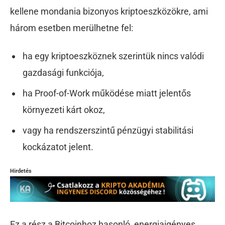
kellene mondania bizonyos kriptoeszközökre, ami
három esetben merülhetne fel:
ha egy kriptoeszköznek szerintük nincs valódi
gazdasági funkciója,
ha Proof-of-Work működése miatt jelentős
környezeti kárt okoz,
vagy ha rendszerszintű pénzügyi stabilitási
kockázatot jelent.
Hirdetés
Ez a rész a Bitcoinhoz hasonló, energiaigényes