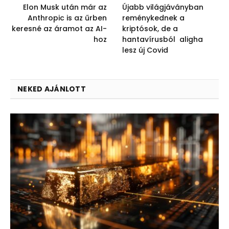
Elon Musk után már az
Újabb világjáványban
Anthropic is az űrben
reménykednek a
keresné az áramot az AI-
kriptósok, de a
hoz
hantavírusból aligha
lesz új Covid
NEKED AJÁNLOTT