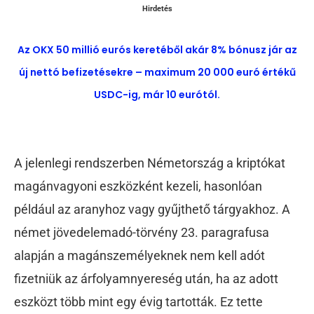
Hirdetés
Az OKX 50 millió eurós keretéből akár 8% bónusz jár az
új nettó befizetésekre – maximum 20 000 euró értékű
USDC-ig, már 10 eurótól.
A jelenlegi rendszerben Németország a kriptókat
magánvagyoni eszközként kezeli, hasonlóan
például az aranyhoz vagy gyűjthető tárgyakhoz. A
német jövedelemadó-törvény 23. paragrafusa
alapján a magánszemélyeknek nem kell adót
fizetniük az árfolyamnyereség után, ha az adott
eszközt több mint egy évig tartották. Ez tette