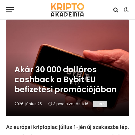
Akár 30 000 dolláros
cashback a Bybit EU
befizetési promóciójában
2026. június 25.
3 perc olvasási idő
HÍREK
Az európai kriptopiac július 1-jén új szakaszba lép.