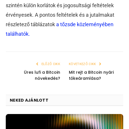
szintén külön korlátok és jogosultsági feltételek
érvényesek. A pontos feltételek és a jutalmakat
részletező táblázatok
a tőzsde közleményében
találhatók.
ELŐZŐ CIKK
KÖVETKEZŐ CIKK
Üres lufi a Bitcoin
Mit rejt a Bitcoin nyári
növekedés?
tőkeáramlása?
NEKED AJÁNLOTT