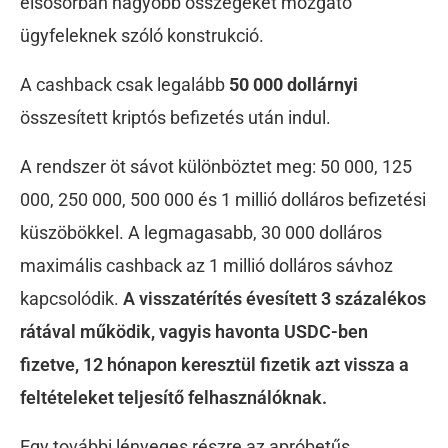
elsősorban nagyobb összegeket mozgató
ügyfeleknek szóló konstrukció.
A cashback csak legalább
50 000 dollárnyi
összesített kriptós befizetés után indul.
A rendszer öt sávot különböztet meg: 50 000, 125
000, 250 000, 500 000 és 1 millió dolláros befizetési
küszöbökkel. A legmagasabb, 30 000 dolláros
maximális cashback az 1 millió dolláros sávhoz
kapcsolódik.
A visszatérítés évesített 3 százalékos
rátával működik, vagyis havonta USDC-ben
fizetve, 12 hónapon keresztül fizetik azt vissza a
feltételeket teljesítő felhasználóknak.
Egy további lényeges részre az apróbetűs