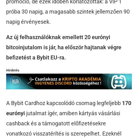
promóció, de ezek időben korlátozottak: a VIP 1
próba 30 napig, a magasabb szintek jellemzően 90
napig érvényesek.
Az új felhasználóknak emellett 20 eurónyi
bitcoinjutalom is jár, ha először hajtanak végre
befizetést a Bybit EU-ra.
Hirdetés
A Bybit Cardhoz kapcsolódó csomag legfeljebb
170
eurónyi
jutalmat ígér, amiben kártyás vásárlási
cashback és a támogatott előfizetésekre
vonatkozó visszatérítés is szerepelhet. Ezeknél