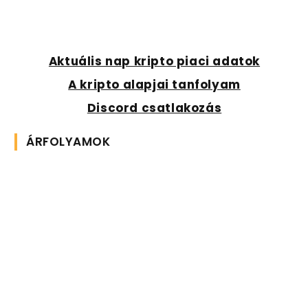
Aktuális nap kripto piaci adatok
A kripto alapjai tanfolyam
Discord csatlakozás
ÁRFOLYAMOK