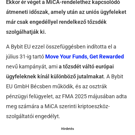
Ekkor ér véget a MiCA-rendelethez kapcsolódó
átmeneti időszak, amely után az uniós ügyfeleket
már csak engedéllyel rendelkező tőzsdék
szolgálhatják ki.
A Bybit EU ezzel összefüggésben indította el a
július 31-ig tartó
Move Your Funds, Get Rewarded
nevű kampányát, ami
a tőzsdét váltó európai
ügyfeleknek kínál különböző jutalmakat
. A Bybit
EU GmbH Bécsben működik, és az osztrák
pénzügyi felügyelet, az FMA 2025 májusában adta
meg számára a MiCA szerinti kriptoeszköz-
szolgáltatói engedélyt.
Hirdetés