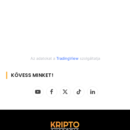
Az adatokat a
TradingView
szolgáltatja
KÖVESS MINKET!
YouTube
Facebook
X
TikTok
LinkedIn
(Twitter)