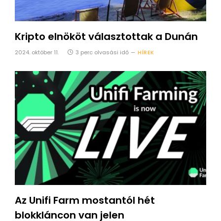
Kripto elnököt választottak a Dunán
2024. október 11.
3 perc olvasási idő
HÍREK
Az Unifi Farm mostantól hét
blokkláncon van jelen