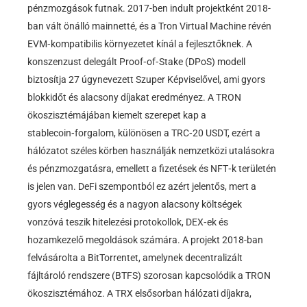
pénzmozgások futnak. 2017-ben indult projektként 2018-
ban vált önálló mainnetté, és a Tron Virtual Machine révén
EVM‑kompatibilis környezetet kínál a fejlesztőknek. A
konszenzust delegált Proof‑of‑Stake (DPoS) modell
biztosítja 27 úgynevezett Szuper Képviselővel, ami gyors
blokkidőt és alacsony díjakat eredményez. A TRON
ökoszisztémájában kiemelt szerepet kap a
stablecoin‑forgalom, különösen a TRC‑20 USDT, ezért a
hálózatot széles körben használják nemzetközi utalásokra
és pénzmozgatásra, emellett a fizetések és NFT‑k területén
is jelen van. DeFi szempontból ez azért jelentős, mert a
gyors véglegesség és a nagyon alacsony költségek
vonzóvá teszik hitelezési protokollok, DEX‑ek és
hozamkezelő megoldások számára. A projekt 2018-ban
felvásárolta a BitTorrentet, amelynek decentralizált
fájltároló rendszere (BTFS) szorosan kapcsolódik a TRON
ökoszisztémához. A TRX elsősorban hálózati díjakra,