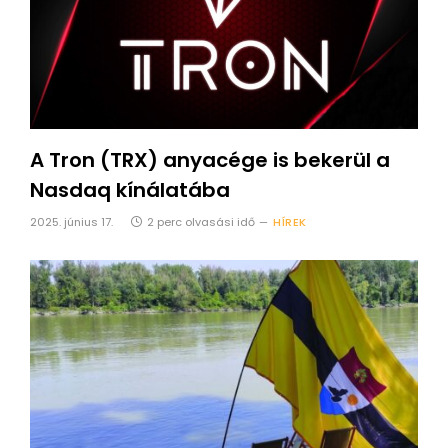
A Tron (TRX) anyacége is bekerül a
Nasdaq kínálatába
2025. június 17.
2 perc olvasási idő
HÍREK