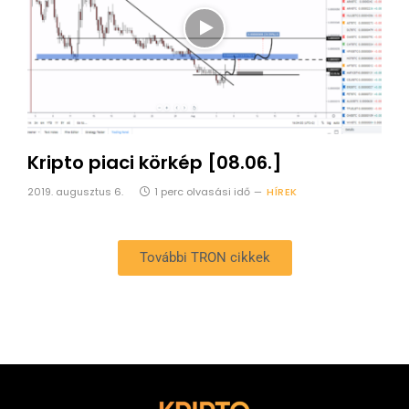
Kripto piaci körkép [08.06.]
2019. augusztus 6.
1 perc olvasási idő
HÍREK
További TRON cikkek