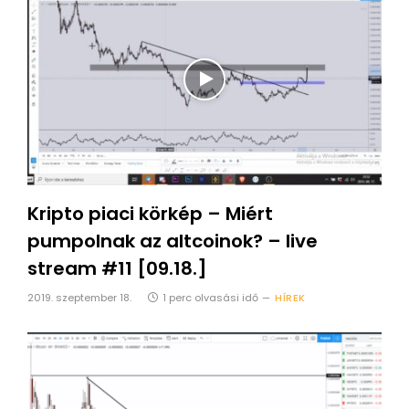
Kripto piaci körkép – Miért
pumpolnak az altcoinok? – live
stream #11 [09.18.]
2019. szeptember 18.
1 perc olvasási idő
HÍREK