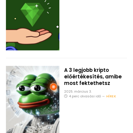
A 3 legjobb kripto
előértékesítés, amibe
most fektethetsz
2025. március 3.
4 perc olvasási idő
HÍREK