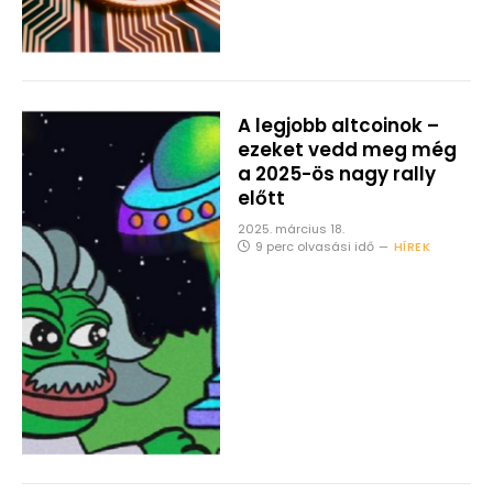
A legjobb altcoinok –
ezeket vedd meg még
a 2025-ös nagy rally
előtt
2025. március 18.
9 perc olvasási idő
HÍREK