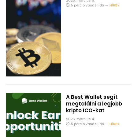
2025. március 6.
5 perc olvasási idő
HÍREK
A Best Wallet segít
megtalálni a legjobb
kripto ICO-kat
2025. március 4.
5 perc olvasási idő
HÍREK