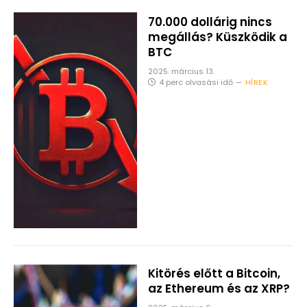
70.000 dollárig nincs
megállás? Küszködik a
BTC
2025. március 13.
4 perc olvasási idő
HÍREK
Kitörés előtt a Bitcoin,
az Ethereum és az XRP?