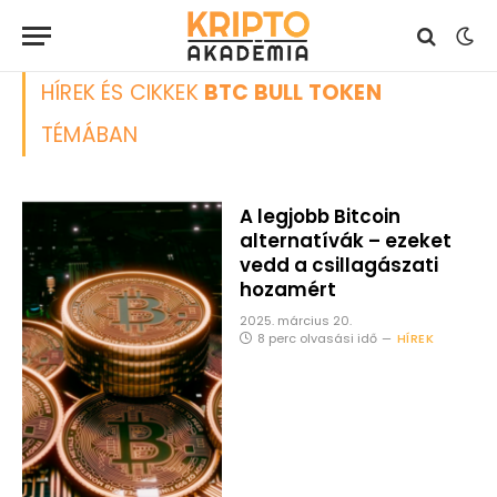
HÍREK ÉS CIKKEK
BTC BULL TOKEN
TÉMÁBAN
A legjobb Bitcoin
alternatívák – ezeket
vedd a csillagászati
hozamért
2025. március 20.
8 perc olvasási idő
HÍREK