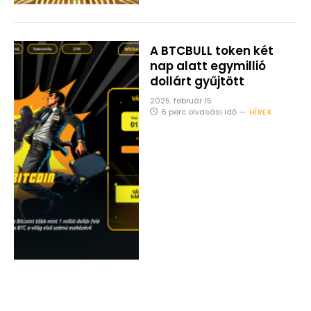
A BTCBULL token két
nap alatt egymillió
dollárt gyűjtött
2025. február 15.
6 perc olvasási idő
HÍREK