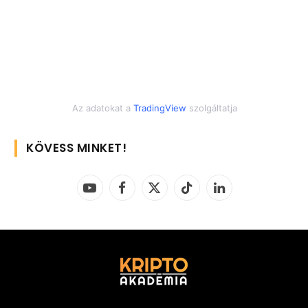
Az adatokat a
TradingView
szolgáltatja
KÖVESS MINKET!
YouTube
Facebook
X
TikTok
LinkedIn
(Twitter)