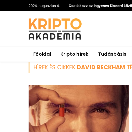
2026. augusztus 6.
Csatlakozz az ingyenes Discord köz
Főoldal
Kripto hírek
Tudásbázis
HÍREK ÉS CIKKEK
DAVID BECKHAM
T