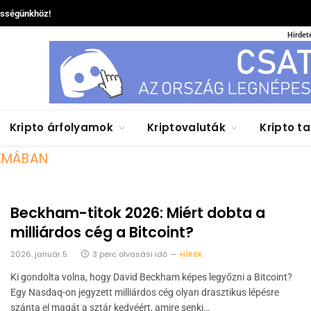
össégünkhöz!
Hirdet
Kripto árfolyamok
Kriptovaluták
Kripto t
ÉMÁBAN
Beckham-titok 2026: Miért dobta a
milliárdos cég a Bitcoint?
2026. január 5.
3 perc olvasási idő
HÍREK
Ki gondolta volna, hogy David Beckham képes legyőzni a Bitcoint?
Egy Nasdaq-on jegyzett milliárdos cég olyan drasztikus lépésre
szánta el magát a sztár kedvéért, amire senki…