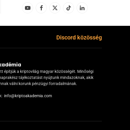
YouTube
Facebook
X
TikTok
LinkedIn
(Twitter)
Discord közösség
Akadémia
tt építjük a kriptovilág magyar közösségét. Minőségi
naprakész tájékoztatást nyújtunk mindazoknak, akik
ánnak válni korunk pénzügyi forradalmának.
k:
info@kriptoakademia.com