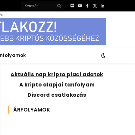
Discord
YouTube
Facebook
X
LinkedIn
(Twitter)
és
anfolyamok
Aktuális nap kripto piaci adatok
A kripto alapjai tanfolyam
Discord csatlakozás
ÁRFOLYAMOK