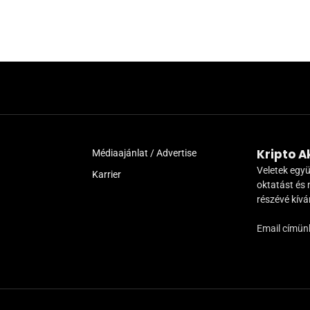
Kripto 
Médiaajánlat / Advertise
Veletek együ
Karrier
oktatást és 
részévé kív
Email címün