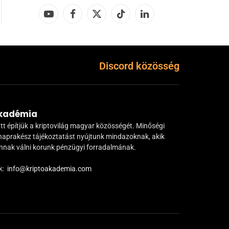
YouTube
Facebook
X
TikTok
LinkedIn
(Twitter)
Discord közösség
Akadémia
tt építjük a kriptovilág magyar közösségét. Minőségi
naprakész tájékoztatást nyújtunk mindazoknak, akik
ánnak válni korunk pénzügyi forradalmának.
k:
info@kriptoakademia.com