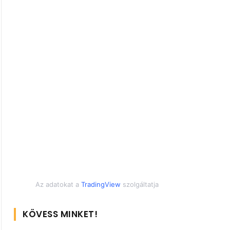
Az adatokat a
TradingView
szolgáltatja
KÖVESS MINKET!