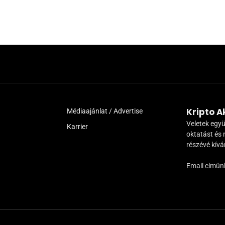
Kripto 
Médiaajánlat / Advertise
Veletek együ
Karrier
oktatást és 
részévé kív
Email címün