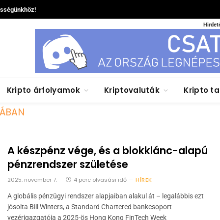
össégünkhöz!
Hirdet
Kripto árfolyamok
Kriptovaluták
Kripto t
ÁBAN
A készpénz vége, és a blokklánc-alapú
pénzrendszer születése
2025. november 7.
4 perc olvasási idő
HÍREK
A globális pénzügyi rendszer alapjaiban alakul át – legalábbis ezt
jósolta Bill Winters, a Standard Chartered bankcsoport
vezérigazgatója a 2025-ös Hong Kong FinTech Week