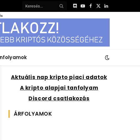
Discord
YouTube
Facebook
X
LinkedIn
(Twitter)
és
anfolyamok
Aktuális nap kripto piaci adatok
A kripto alapjai tanfolyam
Discord csatlakozás
ÁRFOLYAMOK