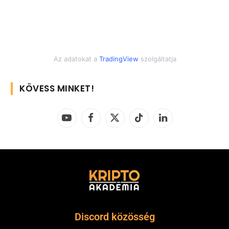
Az adatokat a
TradingView
szolgáltatja
KÖVESS MINKET!
YouTube
Facebook
X
TikTok
LinkedIn
(Twitter)
Discord közösség