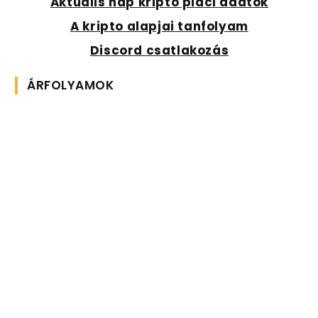
Aktuális nap kripto piaci adatok
A kripto alapjai tanfolyam
Discord csatlakozás
ÁRFOLYAMOK