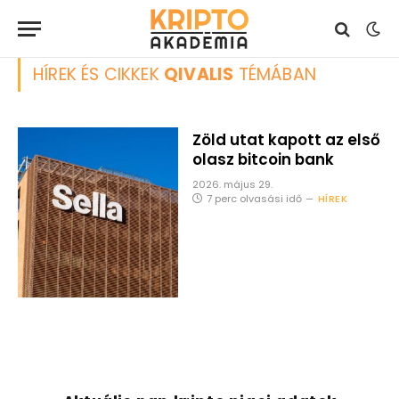
HÍREK ÉS CIKKEK
QIVALIS
TÉMÁBAN
Zöld utat kapott az első
olasz bitcoin bank
2026. május 29.
7 perc olvasási idő
HÍREK