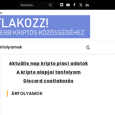
Discord
YouTube
Facebook
X
LinkedIn
(Twitter)
és
anfolyamok
Aktuális nap kripto piaci adatok
A kripto alapjai tanfolyam
Discord csatlakozás
ÁRFOLYAMOK