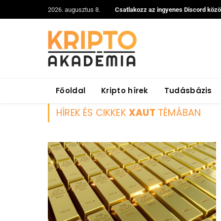
2026. augusztus 8.
Csatlakozz az ingyenes Discord köz
Főoldal
Kripto hírek
Tudásbázis
HÍREK ÉS CIKKEK
XAUT
TÉMÁBAN