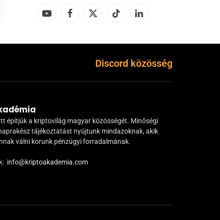
YouTube
Facebook
X
TikTok
LinkedIn
(Twitter)
Discord közösség
Akadémia
tt építjük a kriptovilág magyar közösségét. Minőségi
naprakész tájékoztatást nyújtunk mindazoknak, akik
ánnak válni korunk pénzügyi forradalmának.
k:
info@kriptoakademia.com