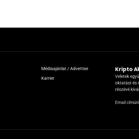
Kripto 
Médiaajánlat / Advertise
Veletek együ
Karrier
oktatást és 
részévé kív
Email címün