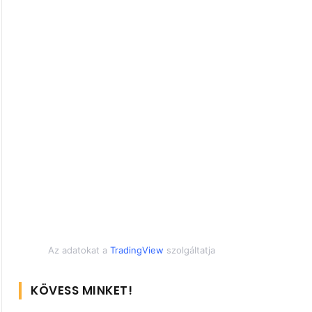
Az adatokat a
TradingView
szolgáltatja
KÖVESS MINKET!