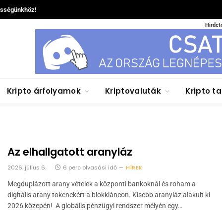
össégünkhöz!
Hirdet
Kripto árfolyamok
Kriptovaluták
Kripto t
Az elhallgatott aranyláz
2026. július 6.
6 perc olvasási idő
HÍREK
Megduplázott arany vételek a központi bankoknál és roham a
digitális arany tokenekért a blokkláncon. Kisebb aranyláz alakult ki
2026 közepén! A globális pénzügyi rendszer mélyén egy…