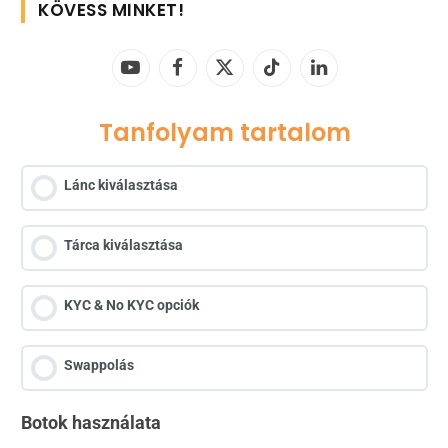
KÖVESS MINKET!
YouTube
Facebook
X
TikTok
LinkedIn
(Twitter)
Tanfolyam tartalom
Lánc kiválasztása
Tárca kiválasztása
KYC & No KYC opciók
Swappolás
Botok használata