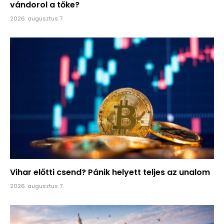
vándorol a tőke?
2026. augusztus 7.
Vihar előtti csend? Pánik helyett teljes az unalom
2026. augusztus 7.