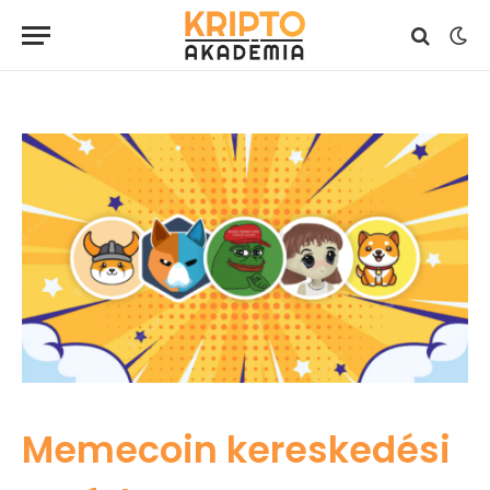
2024. szeptember 17.
1 perc olvasási idő
Memecoin kereskedési