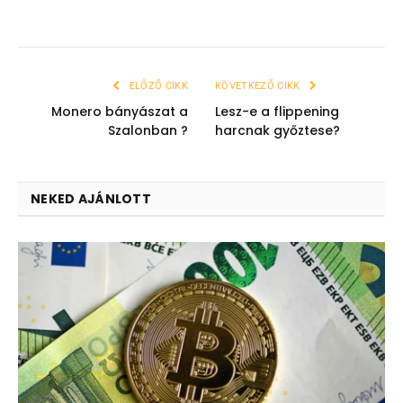
ELŐZŐ CIKK
KÖVETKEZŐ CIKK
Monero bányászat a
Lesz-e a flippening
Szalonban ?
harcnak győztese?
NEKED AJÁNLOTT