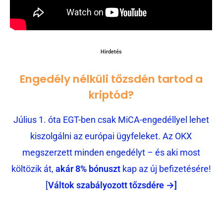
Hirdetés
Engedély nélküli tőzsdén tartod a
kriptód?
Július 1. óta EGT-ben csak MiCA-engedéllyel lehet
kiszolgálni az európai ügyfeleket. Az OKX
megszerzett minden engedélyt – és aki most
költözik át,
akár 8% bónuszt
kap az új befizetésére!
[
Váltok szabályozott tőzsdére →]