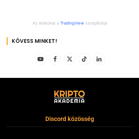
Az adatokat a
TradingView
szolgáltatja
KÖVESS MINKET!
YouTube
Facebook
X
TikTok
LinkedIn
(Twitter)
Discord közösség