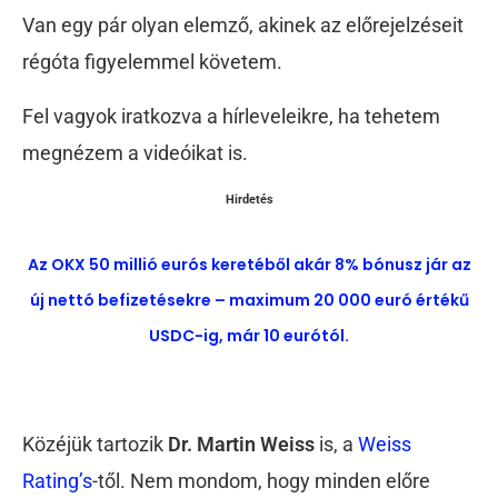
Van egy pár olyan elemző, akinek az előrejelzéseit
régóta figyelemmel követem.
Fel vagyok iratkozva a hírleveleikre, ha tehetem
megnézem a videóikat is.
Hirdetés
Az OKX 50 millió eurós keretéből akár 8% bónusz jár az
új nettó befizetésekre – maximum 20 000 euró értékű
USDC-ig, már 10 eurótól.
Közéjük tartozik
Dr. Martin Weiss
is, a
Weiss
Rating’s
-től. Nem mondom, hogy minden előre