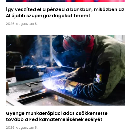
Így veszíted el a pénzed a bankban, miközben az
AI újabb szupergazdagokat teremt
2026. augusztus 8.
Gyenge munkaerőpiaci adat csökkentette
tovább a Fed kamatemelésének esélyét
2026. augusztus 8.