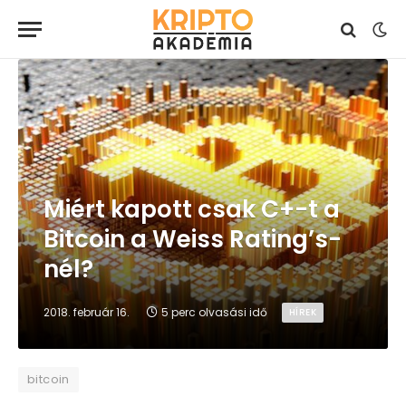
Miért kapott csak C+-t a
Bitcoin a Weiss Rating’s-
nél?
2018. február 16.
5 perc olvasási idő
HÍREK
bitcoin