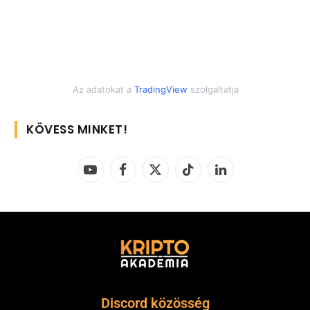
Az adatokat a
TradingView
szolgáltatja
KÖVESS MINKET!
YouTube
Facebook
X
TikTok
LinkedIn
(Twitter)
Discord közösség