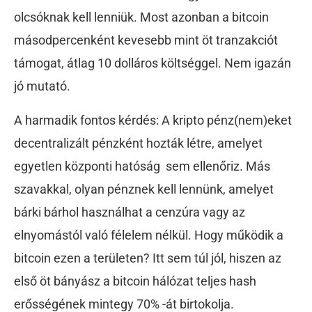
olcsóknak kell lenniük. Most azonban a bitcoin
másodpercenként kevesebb mint öt tranzakciót
támogat, átlag 10 dolláros költséggel. Nem igazán
jó mutató.
A harmadik fontos kérdés: A kripto pénz(nem)eket
decentralizált pénzként hozták létre, amelyet
egyetlen központi hatóság sem ellenőriz. Más
szavakkal, olyan pénznek kell lennünk, amelyet
bárki bárhol használhat a cenzúra vagy az
elnyomástól való félelem nélkül. Hogy működik a
bitcoin ezen a területen? Itt sem túl jól, hiszen az
első öt bányász a bitcoin hálózat teljes hash
erősségének mintegy 70% -át birtokolja.