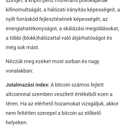
szintjét, a kripto pénz monetáris politikájának
kifinomultságát, a hálózati irányítás képességeit, a
nyílt forráskód fejlesztésének képességét, az
energiahatékonyságot, a skálázási megoldásokat,
a többi (blokk)hálózattal való átjárhatóságot és
még sok mást.
Nézzük meg ezeket most sorban és nagy
vonalakban:
Jutalmazási index:
A bitcoin számos fejlett
altcoinnnal szemben veszített értékéből ezen a
téren. Ha az elérhető hozamokat vizsgáljuk, akkor
nem feltétlen szerepel a bitcoin az előkelő
helyeken.