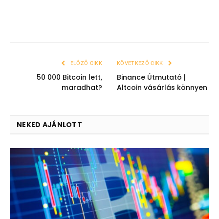
ELŐZŐ CIKK
KÖVETKEZŐ CIKK
50 000 Bitcoin lett,
Binance Útmutató |
maradhat?
Altcoin vásárlás könnyen
NEKED AJÁNLOTT