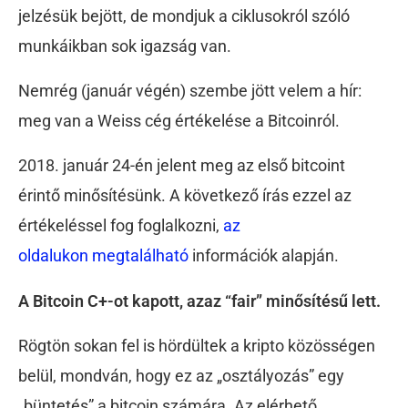
jelzésük bejött, de mondjuk a ciklusokról szóló
munkáikban sok igazság van.
Nemrég (január végén) szembe jött velem a hír:
meg van a Weiss cég értékelése a Bitcoinról.
2018. január 24-én jelent meg az első bitcoint
érintő minősítésünk. A következő írás ezzel az
értékeléssel fog foglalkozni,
az
oldalukon megtalálható
információk alapján.
A Bitcoin C+-ot kapott, azaz “fair” minősítésű lett.
Rögtön sokan fel is hördültek a kripto közösségen
belül, mondván, hogy ez az „osztályozás” egy
„büntetés” a bitcoin számára. Az elérhető