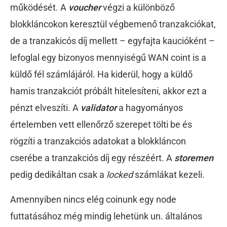
működését. A
voucher
végzi a különböző
blokkláncokon keresztül végbemenő tranzakciókat,
de a tranzakicós díj mellett – egyfajta kaucióként –
lefoglal egy bizonyos mennyiségű WAN coint is a
küldő fél számlájáról. Ha kiderül, hogy a küldő
hamis tranzakciót próbált hitelesíteni, akkor ezt a
pénzt elveszíti. A
validator
a hagyományos
értelemben vett ellenőrző szerepet tölti be és
rögzíti a tranzakciós adatokat a blokkláncon
cserébe a tranzakciós díj egy részéért. A
storemen
pedig dedikáltan csak a
locked
számlákat kezeli.
Amennyiben nincs elég coinunk egy node
futtatásához még mindig lehetünk un. általános