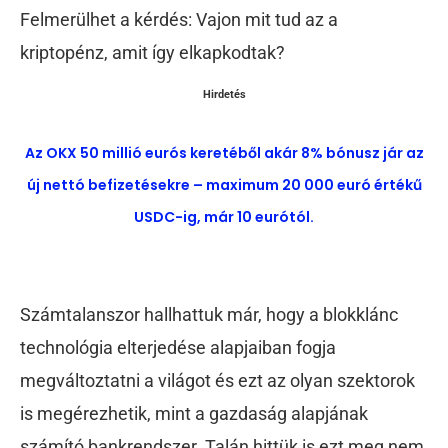
Felmerülhet a kérdés: Vajon mit tud az a
kriptopénz, amit így elkapkodtak?
Hirdetés
Az OKX 50 millió eurós keretéből akár 8% bónusz jár az
új nettó befizetésekre – maximum 20 000 euró értékű
USDC-ig, már 10 eurótól.
Számtalanszor hallhattuk már, hogy a blokklánc
technológia elterjedése alapjaiban fogja
megváltoztatni a világot és ezt az olyan szektorok
is megérezhetik, mint a gazdaság alapjának
számító bankrendszer. Talán hittük is ezt meg nem