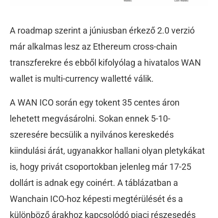
A roadmap szerint a júniusban érkező 2.0 verzió
már alkalmas lesz az Ethereum cross-chain
transzferekre és ebből kifolyólag a hivatalos WAN
wallet is multi-currency walletté válik.
A WAN ICO során egy tokent 35 centes áron
lehetett megvásárolni. Sokan ennek 5-10-
szeresére becsülik a nyilvános kereskedés
kiindulási árát, ugyanakkor hallani olyan pletykákat
is, hogy privát csoportokban jelenleg már 17-25
dollárt is adnak egy coinért. A táblázatban a
Wanchain ICO-hoz képesti megtérülését és a
különböző árakhoz kapcsolódó piaci részesedés