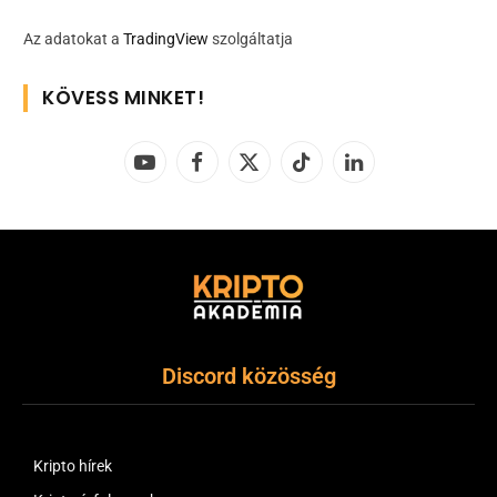
Az adatokat a
TradingView
szolgáltatja
KÖVESS MINKET!
YouTube
Facebook
X
TikTok
LinkedIn
(Twitter)
Discord közösség
Kripto hírek