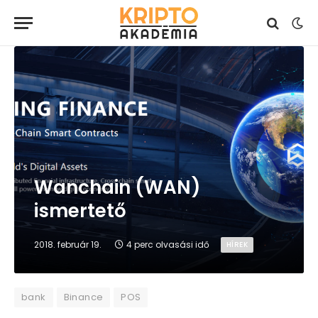
Wanchain (WAN)
ismertető
2018. február 19.
4 perc olvasási idő
HÍREK
bank
Binance
POS