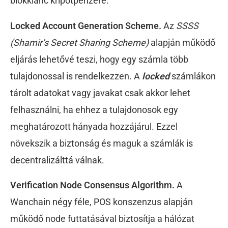
blokklánc kripotpénzére.
Locked Account Generation Scheme.
Az
SSSS
(Shamir’s Secret Sharing Scheme)
alapján működő
eljárás lehetővé teszi, hogy egy számla több
tulajdonossal is rendelkezzen. A
locked
számlákon
tárolt adatokat vagy javakat csak akkor lehet
felhasználni, ha ehhez a tulajdonosok egy
meghatározott hányada hozzájárul. Ezzel
növekszik a biztonság és maguk a számlák is
decentralizálttá válnak.
Verification Node Consensus Algorithm.
A
Wanchain négy féle, POS konszenzus alapján
működő node futtatásával biztosítja a hálózat