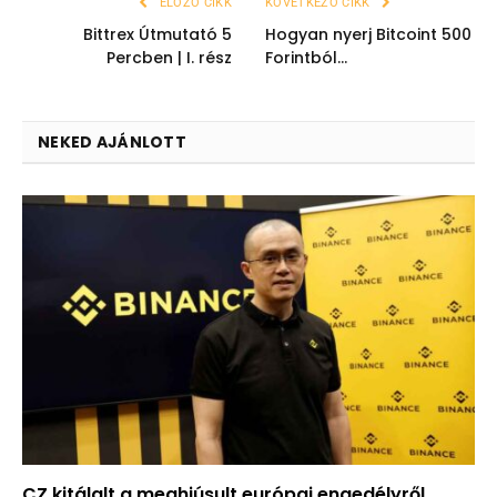
ELŐZŐ CIKK
KÖVETKEZŐ CIKK
Bittrex Útmutató 5
Hogyan nyerj Bitcoint 500
Percben | I. rész
Forintból…
NEKED AJÁNLOTT
CZ kitálalt a meghiúsult európai engedélyről