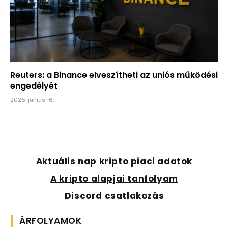
Reuters: a Binance elveszítheti az uniós működési
engedélyét
2026. június 16.
Aktuális nap kripto piaci adatok
A kripto alapjai tanfolyam
Discord csatlakozás
ÁRFOLYAMOK