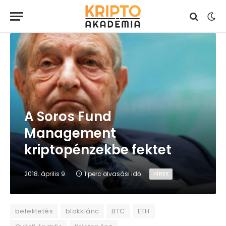
A Soros Fund
Management
kriptopénzekbe fektet
2018. április 9.
1 perc olvasási idő
HÍREK
befektetés
blokklánc
BTC
ETH