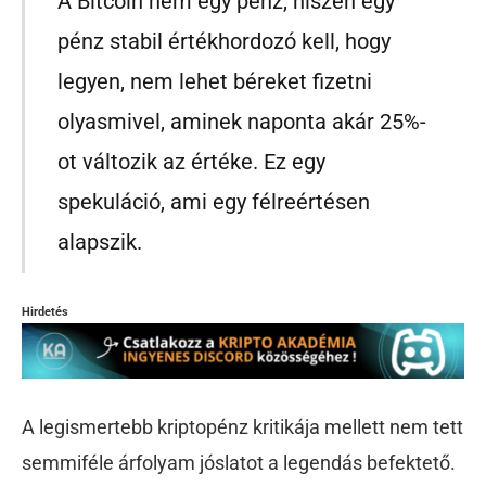
A Bitcoin nem egy pénz, hiszen egy
pénz stabil értékhordozó kell, hogy
legyen, nem lehet béreket fizetni
olyasmivel, aminek naponta akár 25%-
ot változik az értéke. Ez egy
spekuláció, ami egy félreértésen
alapszik.
Hirdetés
A legismertebb kriptopénz kritikája mellett nem tett
semmiféle árfolyam jóslatot a legendás befektető.