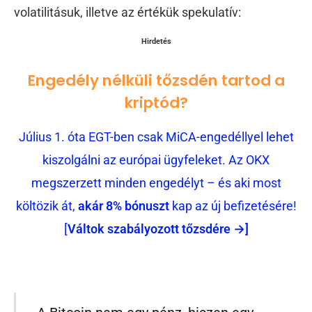
volatilitásuk, illetve az értékük spekulatív:
Hirdetés
Engedély nélküli tőzsdén tartod a
kriptód?
Július 1. óta EGT-ben csak MiCA-engedéllyel lehet
kiszolgálni az európai ügyfeleket. Az OKX
megszerzett minden engedélyt – és aki most
költözik át,
akár 8% bónuszt
kap az új befizetésére!
[
Váltok szabályozott tőzsdére →]