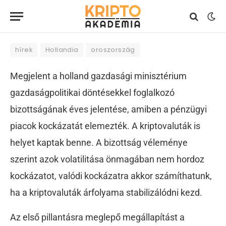
2018. május 31.
2 perc olvasási idő
HÍREK
hírek
Hollandia
oroszország
Megjelent a holland gazdasági minisztérium
gazdaságpolitikai döntésekkel foglalkozó
bizottságának éves jelentése, amiben a pénzügyi
piacok kockázatát elemezték. A kriptovaluták is
helyet kaptak benne. A bizottság véleménye
szerint azok volatilitása önmagában nem hordoz
kockázatot, valódi kockázatra akkor számíthatunk,
ha a kriptovaluták árfolyama stabilizálódni kezd.
Az első pillantásra meglepő megállapítást a