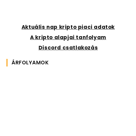
Aktuális nap kripto piaci adatok
A kripto alapjai tanfolyam
Discord csatlakozás
ÁRFOLYAMOK