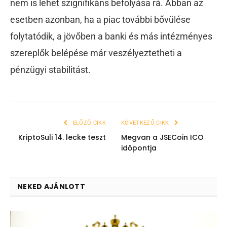
nem is lehet szignifikáns befolyása rá. Abban az
esetben azonban, ha a piac további bővülése
folytatódik, a jövőben a banki és más intézményes
szereplők belépése már veszélyeztetheti a
pénzügyi stabilitást.
ELŐZŐ CIKK
KÖVETKEZŐ CIKK
KriptoSuli 14. lecke teszt
Megvan a JSECoin ICO
időpontja
NEKED AJÁNLOTT