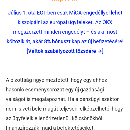
Július 1. óta EGT-ben csak MiCA-engedéllyel lehet
kiszolgálni az európai ügyfeleket. Az OKX
megszerzett minden engedélyt – és aki most
költözik át,
akár 8% bónuszt
kap az új befizetésére!
[
Váltok szabályozott tőzsdére →]
A bizottság figyelmeztetett, hogy egy ehhez
hasonló eseménysorozat egy új gazdasági
válságot is megalapozhat. Ha a pénzügyi szektor
nem is veti bele magát teljesen, elképzelhető, hogy
az ügyfeleik ellenőrizetlenül, kölcsönökből
finanszírozzák majd a befektetéseiket.