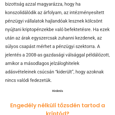
bizottság azzal magyarázza, hogy ha
konszolidálódik az árfolyam, az intézményesített
pénzügyi vállalatok hajlandóak lesznek kölcsönt
nyújtani kriptopénzekbe való befektetésre. Ha ezek
után az árak egyszercsak zuhanni kezdenek, az
súlyos csapást mérhet a pénzügyi szektorra. A
jelentés a 2008-as gazdasági válsággal példálózott,
amikor a másodlagos jelzáloghitelek
adásvételeinek csúcsán “kiderült”, hogy azoknak
nincs valódi fedezetük.
Hirdetés
Engedély nélküli tőzsdén tartod a
kriptód?