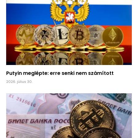
Putyin meglépte: erre senki nem számított
2026. július 30.